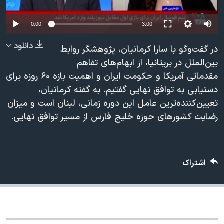
دنبال کنید
مستندها
فرهنگ و زندگی
Auto
0:00
3:00
حقوق شهروندی
انتخابات ریاست جمهوری آمریکا ۲۰۲۴
240p
دانلود
اقتصادی
حمله جمهوری اسلامی به اسرائیل
در گفت‌وگو با سارا کرمانیان، پژوهشگر روابط
360p
بین‌الملل در بریتانیا، از ابهام‌های تفاهم
رمز مهسا
علم و فناوری
مقدماتی آمریکا و حکومت ایران و اهمیت بازه ۶۰ روزه برای
زبانهای مختلف
480p
480p
360p
240p
Auto
اسرائیل در جنگ
ورزش زنان در ایران
دستیابی به توافق نهایی گفتیم. به گفته کرمانیان،
720p
گالری عکس
اعتراضات زن، زندگی، آزادی
تعیین‌کننده‌ترین عامل این دوره زمانی، لبنان است و میزان
1080p
720p
1080p
رضایت کشورهای حوزه خلیج فارس از مسیر توافق نهایی.
آرشیو پخش زنده
مجموعه مستندهای دادخواهی
تریبونال مردمی آبان ۹۸
دادگاه حمید نوری
اشتراک
چهل سال گروگان‌گیری
قانون شفافیت دارائی کادر رهبری ایران
اعتراضات مردمی آبان ۹۸