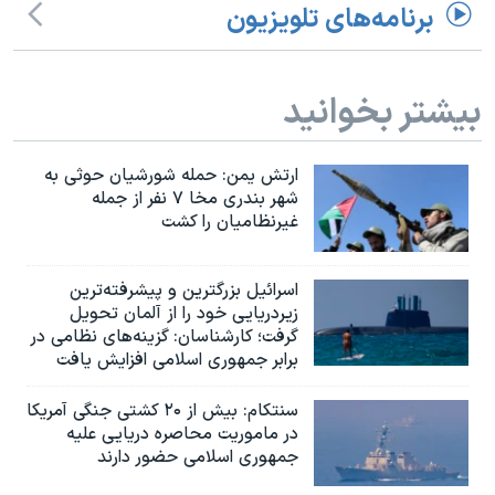
اسرائیل در جنگ
برنامه‌های تلویزیون
نرگس محمدی برنده جایزه نوبل صلح
همایش محافظه‌کاران آمریکا «سی‌پک»
بیشتر بخوانید
صفحه‌های ویژه
سفر پرزیدنت ترامپ به چین
ارتش یمن: حمله شورشیان حوثی به
شهر بندری مخا ۷ نفر از جمله
غیرنظامیان را کشت
اسرائيل بزرگترین و پیشرفته‌ترین
زیردریایی خود را از آلمان تحویل
گرفت؛ کارشناسان: گزینه‌های نظامی در
برابر جمهوری اسلامی افزایش یافت
سنتکام: بیش از ۲۰ کشتی جنگی آمریکا
در ماموریت محاصره دریایی علیه
جمهوری اسلامی حضور دارند