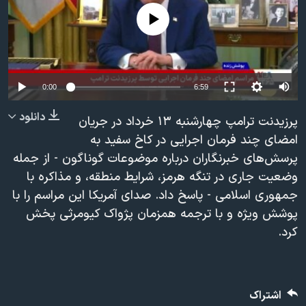
دنبال کنید
مستندها
فرهنگ و زندگی
No media source currently available
حقوق شهروندی
انتخابات ریاست جمهوری آمریکا ۲۰۲۴
اقتصادی
حمله جمهوری اسلامی به اسرائیل
Auto
رمز مهسا
علم و فناوری
0:00
6:59
زبانهای مختلف
240p
اسرائیل در جنگ
ورزش زنان در ایران
دانلود
پرزیدنت ترامپ چهارشنبه ۱۳ خرداد در جریان
360p
گالری عکس
اعتراضات زن، زندگی، آزادی
امضای چند فرمان اجرایی در کاخ سفید به
پرسش‌های خبرنگاران درباره موضوعات گوناگون - از جمله
480p
آرشیو پخش زنده
مجموعه مستندهای دادخواهی
480p
360p
240p
Auto
وضعیت جاری در تنگه هرمز، شرایط منطقه، و مذاکره با
720p
تریبونال مردمی آبان ۹۸
جمهوری اسلامی - پاسخ داد. صدای آمریکا این مراسم را با
1080p
720p
1080p
دادگاه حمید نوری
پوشش ویژه و با ترجمه همزمان پژواک کیومرثی پخش
کرد.
چهل سال گروگان‌گیری
قانون شفافیت دارائی کادر رهبری ایران
اعتراضات مردمی آبان ۹۸
اشتراک