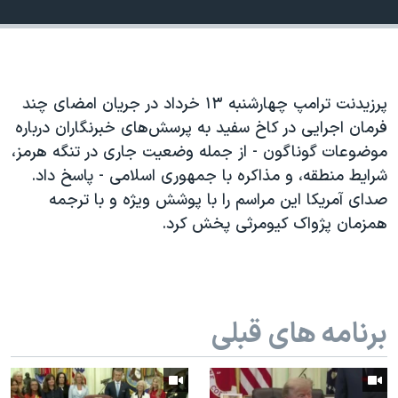
اسرائیل در جنگ
نرگس محمدی برنده جایزه نوبل صلح
همایش محافظه‌کاران آمریکا «سی‌پک»
صفحه‌های ویژه
پرزیدنت ترامپ چهارشنبه ۱۳ خرداد در جریان امضای چند
فرمان اجرایی در کاخ سفید به پرسش‌های خبرنگاران درباره
سفر پرزیدنت ترامپ به چین
موضوعات گوناگون - از جمله وضعیت جاری در تنگه هرمز،
شرایط منطقه، و مذاکره با جمهوری اسلامی - پاسخ داد.
صدای آمریکا این مراسم را با پوشش ویژه و با ترجمه
همزمان پژواک کیومرثی پخش کرد.
برنامه های قبلی