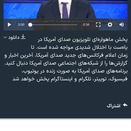
دنبال کنید
مستندها
فرهنگ و زندگی
حقوق شهروندی
انتخابات ریاست جمهوری آمریکا ۲۰۲۴
Auto
0:00
0:34
اقتصادی
حمله جمهوری اسلامی به اسرائیل
240p
دانلود
رمز مهسا
علم و فناوری
پخش ماهواره‌ای تلویزیون صدای آمریکا در
زبانهای مختلف
360p
یاه‌ست با اختلال شدیدی مواجه شده است. تا
اسرائیل در جنگ
ورزش زنان در ایران
زمان اعلام فرکانس‌های جدید صدای آمریکا، آخرین اخبار و
480p
480p
360p
240p
Auto
گالری عکس
اعتراضات زن، زندگی، آزادی
گزارش‌ها را از شبکه‌های اجتماعی صدای آمریکا دنبال کنید.
720p
آرشیو پخش زنده
مجموعه مستندهای دادخواهی
برنامه‌های صدای آمریکا به صورت زنده در یوتیوب،
1080p
720p
1080p
فیسبوک، توییتر، تلگرام و اینستاگرام پخش خواهد شد
تریبونال مردمی آبان ۹۸
دادگاه حمید نوری
چهل سال گروگان‌گیری
اشتراک
قانون شفافیت دارائی کادر رهبری ایران
اعتراضات مردمی آبان ۹۸