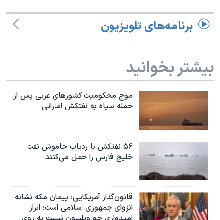
اسرائیل در جنگ
نرگس محمدی برنده جایزه نوبل صلح
برنامه‌های تلویزیون
همایش محافظه‌کاران آمریکا «سی‌پک»
صفحه‌های ویژه
بیشتر بخوانید
سفر پرزیدنت ترامپ به چین
موج محکومیت کشورهای عربی پس از
حمله سپاه به نفتکش اماراتی
۵۶ نفتکش با ردیاب خاموش نفت
خلیج فارس را حمل می‌کنند
قانون‌گذار آمریکایی: پیمان مکه نشانه
انزوای جمهوری اسلامی است؛ ابراز
امیدواری جو ویلسون نسبت به روی