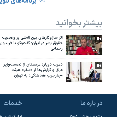
برنامه‌های تلوی
بیشتر بخوانید
اثر ساز‌و‌کارهای بین المللی بر وضعیت
حقوق بشر در ایران؛ گفت‌وگو با فریدون
رحمانی
دعوت دوباره عربستان از نخست‌وزیر
عراق و گزارش‌ها از «سفر» هیئت
«چارچوب هماهنگی» به تهران
در باره ما
خدمات
متمم بخش ۵۰۸
اپلیکیشن +VOA