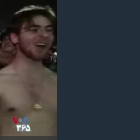
مستندها
فرهنگ و زندگی
حقوق شهروندی
انتخابات ریاست جمهوری آمریکا ۲۰۲۴
اقتصادی
حمله جمهوری اسلامی به اسرائیل
رمز مهسا
علم و فناوری
اسرائیل در جنگ
ورزش زنان در ایران
گالری عکس
اعتراضات زن، زندگی، آزادی
آرشیو پخش زنده
مجموعه مستندهای دادخواهی
تریبونال مردمی آبان ۹۸
دادگاه حمید نوری
چهل سال گروگان‌گیری
قانون شفافیت دارائی کادر رهبری ایران
اعتراضات مردمی آبان ۹۸
اسرائیل در جنگ