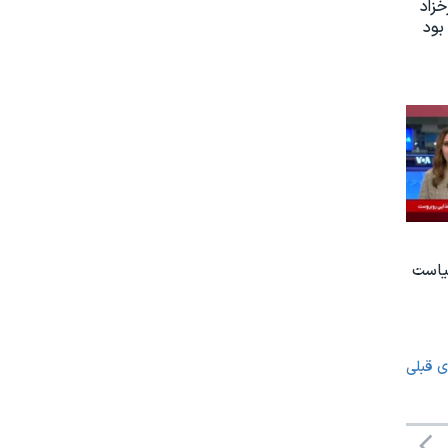
زاد
بود
یاست
ی قبلی