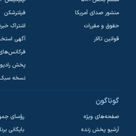
منشور صدای آمریکا
فیلترشکن
حقوق و مقررات
اشتراک خبرن
قوانین تالار
آگهی استخد
فرکانس‌های 
پخش رادیو
یادگیری زبان انگلیسی
نسخه سبک 
دنبال کنید
گوناگون
صفحه‌های ویژه
رؤسای جمهو
آرشیو پخش زنده
بایگانی برن
زبانهای مختلف