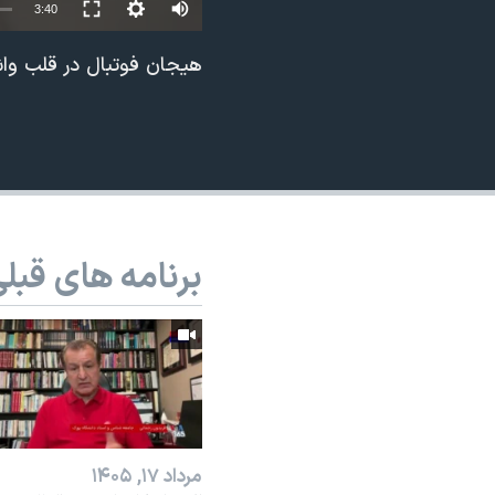
Auto
3:40
نرگس محمدی برنده جایزه نوبل صلح
240p
هیجان فوتبال در قلب واش
همایش محافظه‌کاران آمریکا «سی‌پک»
360p
صفحه‌های ویژه
480p
سفر پرزیدنت ترامپ به چین
720p
1080p
برنامه های قبل
مرداد ۱۷, ۱۴۰۵