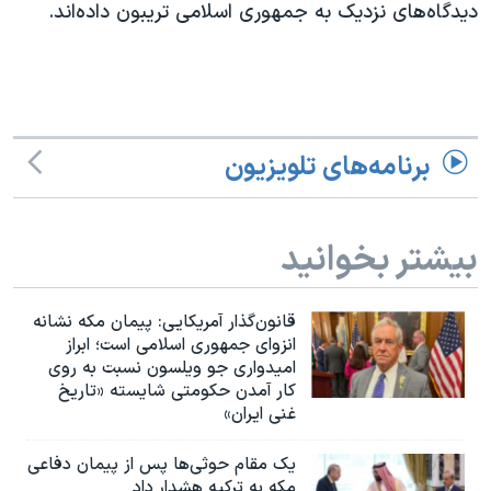
اسرائیل در جنگ
دیدگاه‌های نزدیک به جمهوری اسلامی تریبون داده‌اند.
نرگس محمدی برنده جایزه نوبل صلح
همایش محافظه‌کاران آمریکا «سی‌پک»
صفحه‌های ویژه
برنامه‌های تلویزیون
سفر پرزیدنت ترامپ به چین
بیشتر بخوانید
قانون‌گذار آمریکایی: پیمان مکه نشانه
انزوای جمهوری اسلامی است؛ ابراز
امیدواری جو ویلسون نسبت به روی
کار آمدن حکومتی شایسته «تاریخ
غنی ایران»
یک مقام حوثی‌ها پس از پیمان دفاعی
مکه به ترکیه هشدار داد