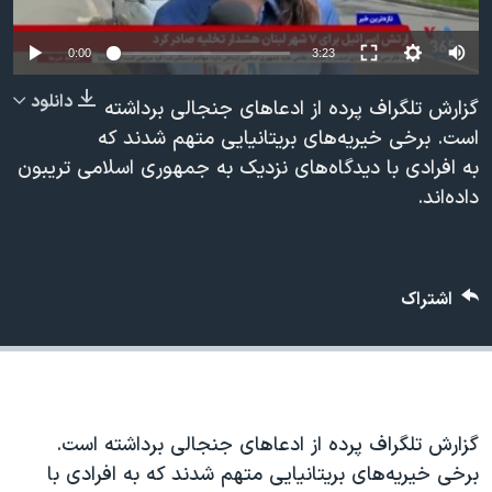
دنبال کنید
مستندها
فرهنگ و زندگی
Auto
0:00
3:23
حقوق شهروندی
انتخابات ریاست جمهوری آمریکا ۲۰۲۴
240p
دانلود
اقتصادی
حمله جمهوری اسلامی به اسرائیل
گزارش تلگراف پرده از ادعاهای جنجالی برداشته
360p
است. برخی خیریه‌های بریتانیایی متهم شدند که
رمز مهسا
علم و فناوری
به افرادی با دیدگاه‌های نزدیک به جمهوری اسلامی تریبون
زبانهای مختلف
480p
480p
360p
240p
Auto
اسرائیل در جنگ
ورزش زنان در ایران
داده‌اند.
720p
گالری عکس
اعتراضات زن، زندگی، آزادی
1080p
720p
1080p
آرشیو پخش زنده
مجموعه مستندهای دادخواهی
اشتراک
تریبونال مردمی آبان ۹۸
دادگاه حمید نوری
چهل سال گروگان‌گیری
قانون شفافیت دارائی کادر رهبری ایران
گزارش تلگراف پرده از ادعاهای جنجالی برداشته است.
اعتراضات مردمی آبان ۹۸
برخی خیریه‌های بریتانیایی متهم شدند که به افرادی با