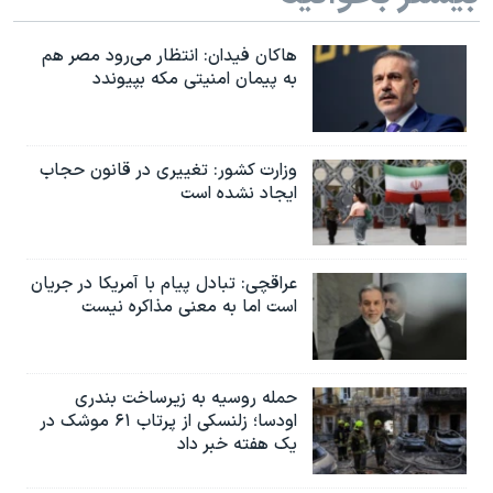
اسرائیل در جنگ
نرگس محمدی برنده جایزه نوبل صلح
هاکان فیدان: انتظار می‌رود مصر هم
به پیمان امنیتی مکه بپیوندد
همایش محافظه‌کاران آمریکا «سی‌پک»
صفحه‌های ویژه
سفر پرزیدنت ترامپ به چین
وزارت کشور: تغییری در قانون حجاب
ایجاد نشده است
عراقچی: تبادل پیام با آمریکا در جریان
است اما به معنی مذاکره نیست
حمله روسیه به زیرساخت بندری
اودسا؛ زلنسکی از پرتاب ۶۱ موشک در
یک هفته خبر داد