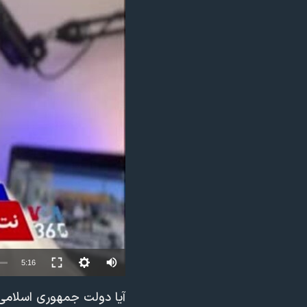
مستندها
فرهنگ و زندگی
حقوق شهروندی
انتخابات ریاست جمهوری آمریکا ۲۰۲۴
اقتصادی
حمله جمهوری اسلامی به اسرائیل
رمز مهسا
علم و فناوری
اسرائیل در جنگ
ورزش زنان در ایران
گالری عکس
اعتراضات زن، زندگی، آزادی
آرشیو پخش زنده
مجموعه مستندهای دادخواهی
تریبونال مردمی آبان ۹۸
دادگاه حمید نوری
چهل سال گروگان‌گیری
قانون شفافیت دارائی کادر رهبری ایران
Auto
5:16
اعتراضات مردمی آبان ۹۸
240p
آیا دولت جمهوری اسلامی 
اسرائیل در جنگ