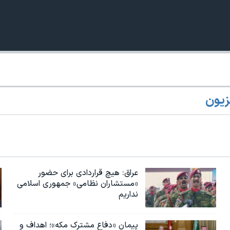
زیون
360p
240p
Auto
1080p
720p
عراق: هیچ قراردادی برای حضور
«مستشاران نظامی» جمهوری اسلامی
نداریم
پیمان «دفاع مشترک مکه»؛ اهداف و