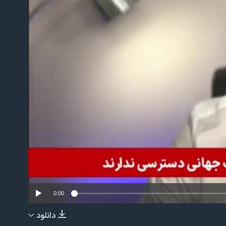
No m
0:00
دانلود
EMBED