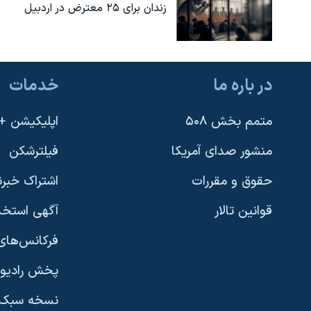
زندان برای ۲۵ معترض در اردبیل
در باره ما
خدمات
متمم بخش ۵۰۸
اپلیکیشن +VOA
منشور صدای آمریکا
فیلترشکن
حقوق و مقررات
اشتراک خبرن
قوانین تالار
آگهی استخد
فرکانس‌های 
پخش رادیو
یادگیری زبان انگلیسی
نسخه سبک 