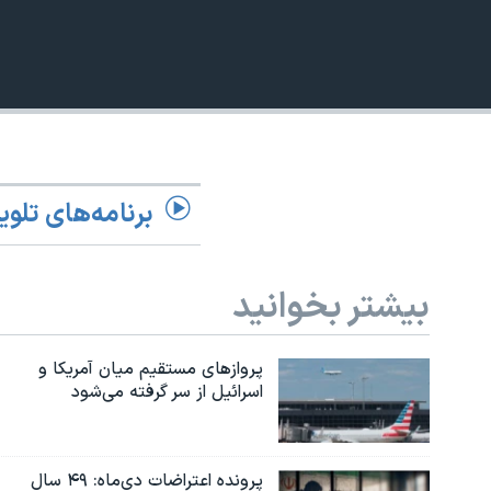
360p
نرگس محمدی برنده جایزه نوبل صلح
480p
همایش محافظه‌کاران آمریکا «سی‌پک»
720p
صفحه‌های ویژه
1080p
سفر پرزیدنت ترامپ به چین
برنامه‌های تلوی
بیشتر بخوانید
پروازهای مستقیم میان آمریکا و
اسرائیل از سر گرفته می‌شود
پرونده اعتراضات دی‌ماه: ۴۹ سال