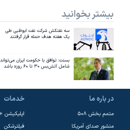
بیشتر بخوانید
سه نفتکش شرکت نفت ابوظبی طی
یک هفته هدف حمله قرار گرفتند
بسنت: توافق با حکومت ایران می‌تواند
شامل آتش‌بس ۳۰ تا ۶۰ روزه باشد
در باره ما
خدمات
متمم بخش ۵۰۸
اپلیکیشن +VOA
منشور صدای آمریکا
فیلترشکن