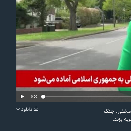
No m
0:00
دانلود
ذ مخفی، جنگ
EMBED
به بزند.