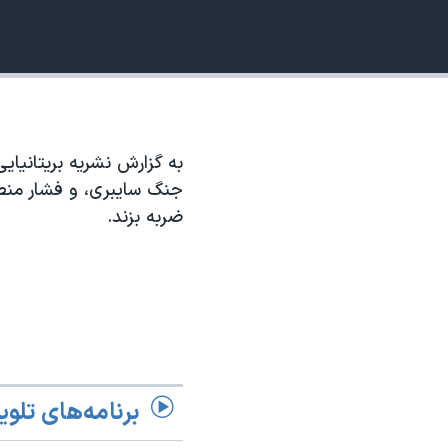
نرگس محمدی برنده جایزه نوبل صلح
720p
همایش محافظه‌کاران آمریکا «سی‌پک»
1080p
صفحه‌های ویژه
سفر پرزیدنت ترامپ به چین
به گزارش نشریه بریتانیا
جنگ سایبری، و فشار منطقه
ضربه بزند.
برنامه‌های تلوی