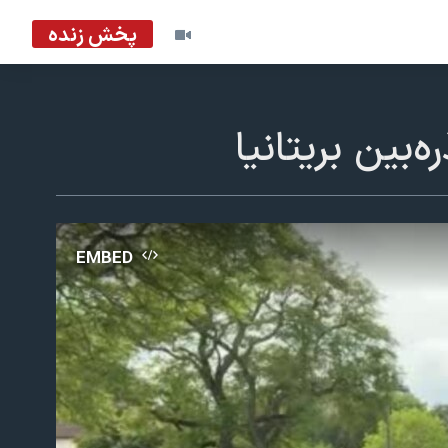
پخش زنده
‌بین بریتانیا
EMBED