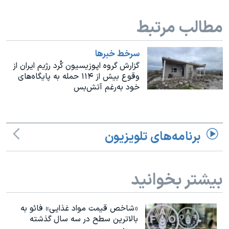
اسرائیل در جنگ
نرگس محمدی برنده جایزه نوبل صلح
مطالب مرتبط
همایش محافظه‌کاران آمریکا «سی‌پک»
سرخط خبرها
صفحه‌های ویژه
گزارش گروه اپوزیسیون کُرد رژیم ایران از
وقوع بیش از ۱۱۴ حمله به پایگاه‌های
سفر پرزیدنت ترامپ به چین
خود به‌رغم آتش‌بس
برنامه‌های تلویزیون
بیشتر بخوانید
«شاخص قیمت مواد غذایی» فائو به
بالاترین سطح در سه سال گذشته