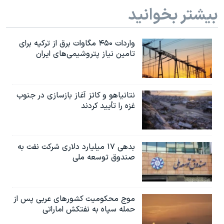
اسرائیل در جنگ
بیشتر بخوانید
نرگس محمدی برنده جایزه نوبل صلح
همایش محافظه‌کاران آمریکا «سی‌پک»
واردات ۴۵۰ مگاوات برق از ترکیه برای
تامین نیاز پتروشیمی‌های ایران
صفحه‌های ویژه
سفر پرزیدنت ترامپ به چین
نتانیاهو و کاتز آغاز بازسازی در جنوب
غزه را تأیید کردند
بدهی ۱۷ میلیارد دلاری شرکت نفت به
صندوق توسعه ملی
موج محکومیت کشورهای عربی پس از
حمله سپاه به نفتکش اماراتی