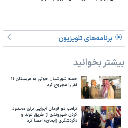
اسرائیل در جنگ
نرگس محمدی برنده جایزه نوبل صلح
همایش محافظه‌کاران آمریکا «سی‌پک»
صفحه‌های ویژه
برنامه‌های تلویزیون
سفر پرزیدنت ترامپ به چین
بیشتر بخوانید
حمله شورشیان حوثی به عربستان ۱۱
نفر را مجروح کرد
ترامپ دو فرمان اجرایی برای محدود
کردن شهروندی از طریق تولد و
«گردشگری زایمان» امضا کرد