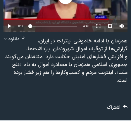
دنبال کنید
مستندها
فرهنگ و زندگی
حقوق شهروندی
انتخابات ریاست جمهوری آمریکا ۲۰۲۴
Auto
اقتصادی
حمله جمهوری اسلامی به اسرائیل
0:00
4:40
240p
رمز مهسا
علم و فناوری
دانلود
همزمان با ادامه خاموشی اینترنت در ایران،
زبانهای مختلف
360p
گزارش‌ها از توقیف اموال شهروندان، بازداشت‌ها،
اسرائیل در جنگ
ورزش زنان در ایران
و افزایش فشارهای امنیتی حکایت دارد. منتقدان می‌گویند
480p
480p
360p
240p
Auto
گالری عکس
اعتراضات زن، زندگی، آزادی
جمهوری اسلامی همزمان با مصادره اموال به نام «نفع
720p
آرشیو پخش زنده
مجموعه مستندهای دادخواهی
ملت»، اینترنت مردم و کسب‌وکارها را هم زیر فشار برده
1080p
720p
1080p
است.
تریبونال مردمی آبان ۹۸
دادگاه حمید نوری
چهل سال گروگان‌گیری
اشتراک
قانون شفافیت دارائی کادر رهبری ایران
اعتراضات مردمی آبان ۹۸