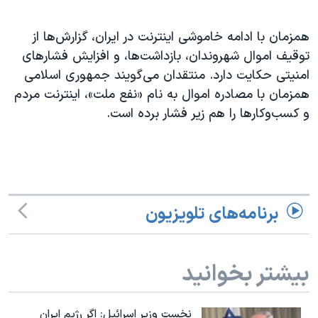
اسرائیل در جنگ
نرگس محمدی برنده جایزه نوبل صلح
همزمان با ادامه خاموشی اینترنت در ایران، گزارش‌ها از
توقیف اموال شهروندان، بازداشت‌ها، و افزایش فشارهای
همایش محافظه‌کاران آمریکا «سی‌پک»
امنیتی حکایت دارد. منتقدان می‌گویند جمهوری اسلامی
صفحه‌های ویژه
همزمان با مصادره اموال به نام «نفع ملت»، اینترنت مردم
سفر پرزیدنت ترامپ به چین
و کسب‌وکارها را هم زیر فشار برده است.
برنامه‌های تلویزیون
بیشتر بخوانید
نخست وزیر اسرائيل: اگر رژیم ایران