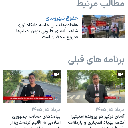
مطالب مرتبط
اسرائیل در جنگ
نرگس محمدی برنده جایزه نوبل صلح
حقوق شهروندی
همایش محافظه‌کاران آمریکا «سی‌پک»
هفتادوهفتمین جلسه دادگاه نوری؛
شاهد: ادعای قانونی بودن اعدام‌ها
صفحه‌های ویژه
«دروغ محض» است
سفر پرزیدنت ترامپ به چین
برنامه های قبلی
مرداد ۱۵, ۱۴۰۵
مرداد ۱۵, ۱۴۰۵
آلمان درگیر دو پرونده امنیتی؛
پیامدهای حملات جمهوری
کشف پهپاد انفجاری و بازداشت
اسلامی به اقلیم کردستان؛ از