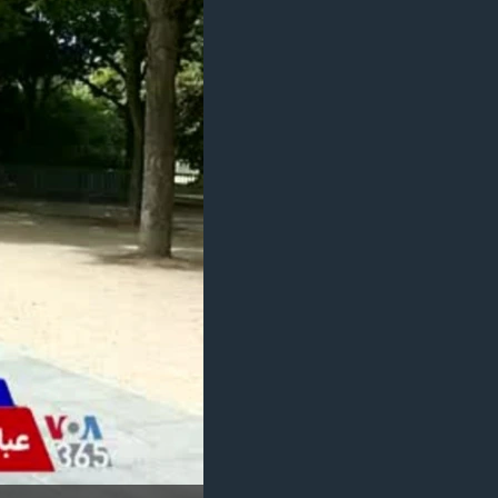
مستندها
فرهنگ و زندگی
حقوق شهروندی
انتخابات ریاست جمهوری آمریکا ۲۰۲۴
اقتصادی
حمله جمهوری اسلامی به اسرائیل
رمز مهسا
علم و فناوری
اسرائیل در جنگ
ورزش زنان در ایران
گالری عکس
اعتراضات زن، زندگی، آزادی
آرشیو پخش زنده
مجموعه مستندهای دادخواهی
تریبونال مردمی آبان ۹۸
دادگاه حمید نوری
چهل سال گروگان‌گیری
قانون شفافیت دارائی کادر رهبری ایران
اعتراضات مردمی آبان ۹۸
اسرائیل در جنگ