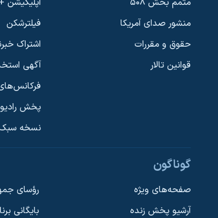
متمم بخش ۵۰۸
اپلیکیشن +VOA
منشور صدای آمریکا
فیلترشکن
حقوق و مقررات
اشتراک خبرن
قوانین تالار
آگهی استخد
فرکانس‌های 
پخش رادیو
یادگیری زبان انگلیسی
نسخه سبک 
دنبال کنید
گوناگون
صفحه‌های ویژه
رؤسای جمهو
آرشیو پخش زنده
بایگانی برن
زبانهای مختلف