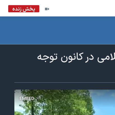
پخش زنده
امی در کانون توجه
EMBED