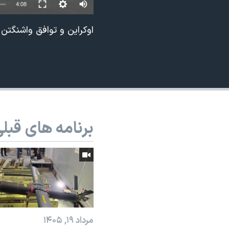
Auto
4:08
نرگس محمدی برنده جایزه نوبل صلح
240p
اوکراین و توافق واشنگت
همایش محافظه‌کاران آمریکا «سی‌پک»
360p
صفحه‌های ویژه
480p
سفر پرزیدنت ترامپ به چین
720p
1080p
برنامه های قبل
مرداد ۱۹, ۱۴۰۵