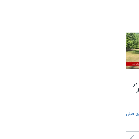
در
 هکتار
ی قبلی