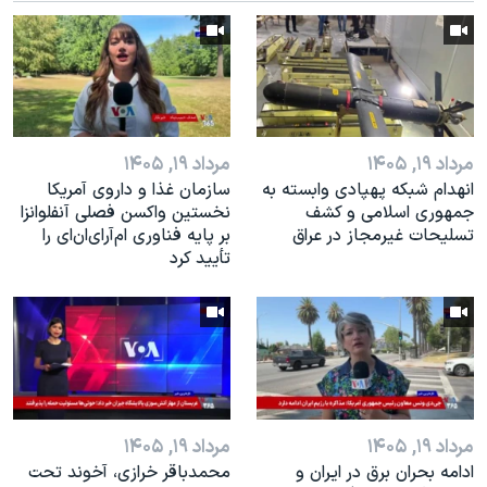
اسرائیل در جنگ
نرگس محمدی برنده جایزه نوبل صلح
همایش محافظه‌کاران آمریکا «سی‌پک»
صفحه‌های ویژه
سفر پرزیدنت ترامپ به چین
مرداد ۱۹, ۱۴۰۵
مرداد ۱۹, ۱۴۰۵
انهدام شبکه پهپادی وابسته به
سازمان غذا و داروی آمریکا
جمهوری اسلامی و کشف
نخستین واکسن فصلی آنفلوانزا
تسلیحات غیرمجاز در عراق
بر پایه فناوری ام‌آر‌ای‌ان‌ای را
تأیید کرد
مرداد ۱۹, ۱۴۰۵
مرداد ۱۹, ۱۴۰۵
ادامه بحران برق در ایران و
محمدباقر خرازی، آخوند تحت