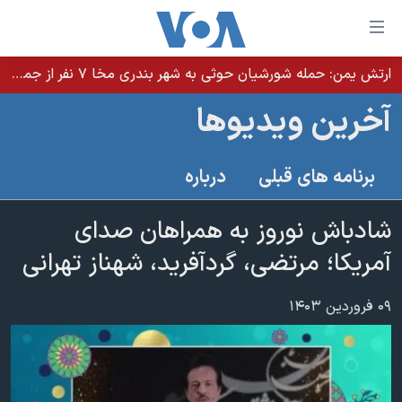
ینکهای
ابل
سترسی
ارتش یمن: حمله شورشیان حوثی به شهر بندری مخا ۷ نفر از جمله غیرنظامیان را کشت
خانه
هش
آخرین ویدیوها
نسخه سبک وب‌سایت
ه
حتوای
موضوع ها
برنامه های قبلی
درباره
صلی
برنامه های تلویزیونی
ایران
هش
جدول برنامه ها
شادباش نوروز به همراهان صدای
ه
آمریکا
فحه
صفحه‌های ویژه
آمریکا؛ مرتضی، گردآفرید، شهناز تهرانی
جهان
صلی
فرکانس‌های صدای آمریکا
ورزشی
جام جهانی ۲۰۲۶
هش
۰۹ فروردین ۱۴۰۳
پخش رادیویی
ه
گزیده‌ها
عملیات خشم حماسی
ستجو
۲۵۰سالگی آمریکا
ویژه برنامه‌ها
یادگیری زبان انگلیسی
ویدیوها
بایگانی برنامه‌های تلویزیونی