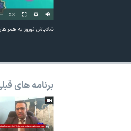
نرگس محمدی برنده جایزه نوبل صلح
2:50
همایش محافظه‌کاران آمریکا «سی‌پک»
صفحه‌های ویژه
شادباش نوروز به همراهان
سفر پرزیدنت ترامپ به چین
برنامه های قبل