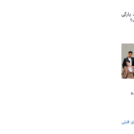
 پارگی
؟
ه
ی قبلی