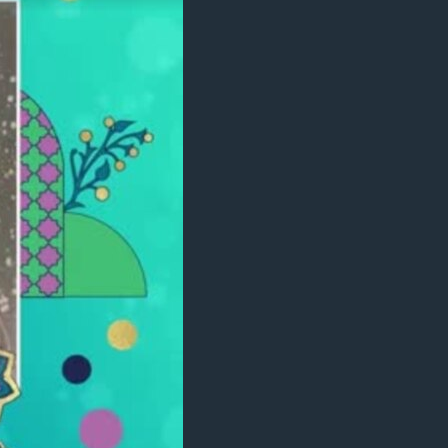
مستندها
فرهنگ و زندگی
حقوق شهروندی
انتخابات ریاست جمهوری آمریکا ۲۰۲۴
اقتصادی
حمله جمهوری اسلامی به اسرائیل
رمز مهسا
علم و فناوری
اسرائیل در جنگ
ورزش زنان در ایران
گالری عکس
اعتراضات زن، زندگی، آزادی
آرشیو پخش زنده
مجموعه مستندهای دادخواهی
تریبونال مردمی آبان ۹۸
دادگاه حمید نوری
چهل سال گروگان‌گیری
قانون شفافیت دارائی کادر رهبری ایران
اعتراضات مردمی آبان ۹۸
اسرائیل در جنگ