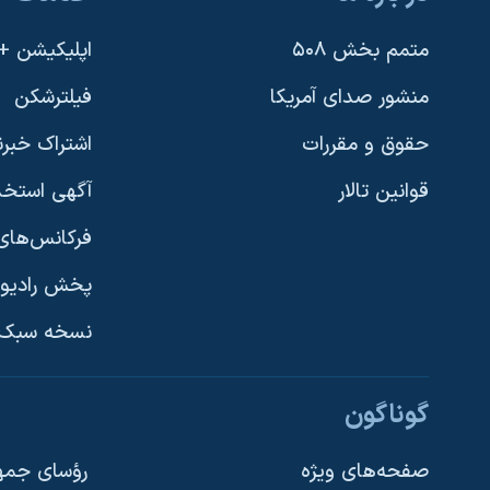
متمم بخش ۵۰۸
اپلیکیشن +VOA
منشور صدای آمریکا
فیلترشکن
حقوق و مقررات
اشتراک خبرن
قوانین تالار
آگهی استخد
فرکانس‌های 
پخش رادیو
یادگیری زبان انگلیسی
نسخه سبک 
دنبال کنید
گوناگون
صفحه‌های ویژه
رؤسای جمهو