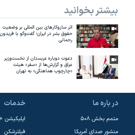
بیشتر بخوانید
اثر ساز‌و‌کارهای بین المللی بر وضعیت
حقوق بشر در ایران؛ گفت‌وگو با فریدون
رحمانی
دعوت دوباره عربستان از نخست‌وزیر
عراق و گزارش‌ها از «سفر» هیئت
«چارچوب هماهنگی» به تهران
در باره ما
خدمات
متمم بخش ۵۰۸
اپلیکیشن +VOA
منشور صدای آمریکا
فیلترشکن