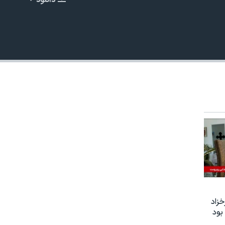
دانلود
EMBED
زاد
بود