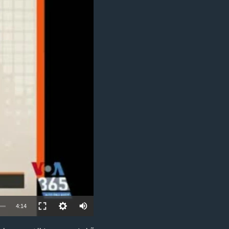
مستندها
فرهنگ و زندگی
حقوق شهروندی
انتخابات ریاست جمهوری آمریکا ۲۰۲۴
اقتصادی
حمله جمهوری اسلامی به اسرائیل
رمز مهسا
علم و فناوری
اسرائیل در جنگ
ورزش زنان در ایران
گالری عکس
اعتراضات زن، زندگی، آزادی
آرشیو پخش زنده
مجموعه مستندهای دادخواهی
تریبونال مردمی آبان ۹۸
دادگاه حمید نوری
چهل سال گروگان‌گیری
قانون شفافیت دارائی کادر رهبری ایران
اعتراضات مردمی آبان ۹۸
4:14
اسرائیل در جنگ