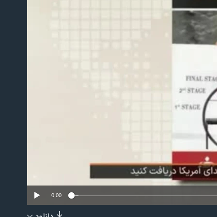
No m
0:00