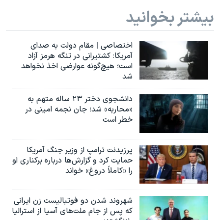
اسرائیل در جنگ
بیشتر بخوانید
نرگس محمدی برنده جایزه نوبل صلح
همایش محافظه‌کاران آمریکا «سی‌پک»
اختصاصی | مقام دولت به صدای
آمریکا: کشتیرانی در تنگه هرمز آزاد
صفحه‌های ویژه
است؛ هیچ‌گونه عوارضی اخذ نخواهد
سفر پرزیدنت ترامپ به چین
شد
دانشجوی دختر ۲۳ ساله متهم به
«محاربه» شد؛ جان نجمه امینی در
خطر است
پرزیدنت ترامپ از وزیر جنگ آمریکا
حمایت کرد و گزارش‌ها درباره برکناری او
را «کاملاً دروغ» خواند
شهروند شدن دو فوتبالیست زن ایرانی
که پس از جام ملت‌های آسیا از استرالیا