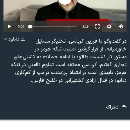
دنبال کنید
مستندها
فرهنگ و زندگی
حقوق شهروندی
انتخابات ریاست جمهوری آمریکا ۲۰۲۴
Auto
اقتصادی
حمله جمهوری اسلامی به اسرائیل
0:00
2:19
240p
رمز مهسا
علم و فناوری
دانلود
در گفت‌وگو با فرزین کرباسی، تحلیگر مسایل
زبانهای مختلف
360p
اسرائیل در جنگ
ورزش زنان در ایران
خاورمیانه، از قرار گرفتن امنیت تنگه هرمز در
دستور کار نشست «ناتو» با ادامه حملات به کشتی‌های
480p
گالری عکس
اعتراضات زن، زندگی، آزادی
480p
360p
240p
Auto
تجاری گفتیم. کرباسی معتقد است تداوم ناامنی در تنگه
720p
آرشیو پخش زنده
مجموعه مستندهای دادخواهی
هرمز، تاییدی است بر انتقاد پرزیدنت ترامپ از کم‌کاری
1080p
720p
1080p
تریبونال مردمی آبان ۹۸
«ناتو» در قبال آزادی کشتیرانی در خلیج فارس.
دادگاه حمید نوری
چهل سال گروگان‌گیری
اشتراک
قانون شفافیت دارائی کادر رهبری ایران
اعتراضات مردمی آبان ۹۸