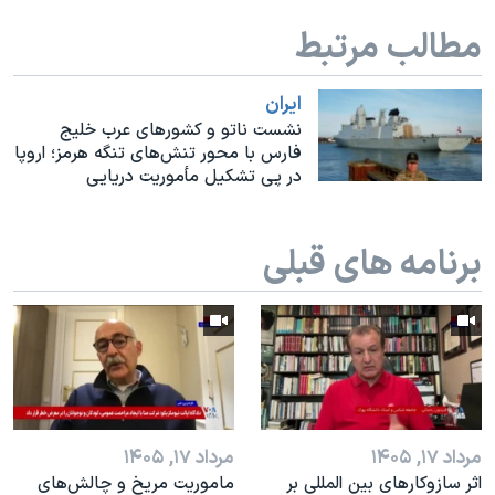
اسرائیل در جنگ
مطالب مرتبط
نرگس محمدی برنده جایزه نوبل صلح
همایش محافظه‌کاران آمریکا «سی‌پک»
ايران
صفحه‌های ویژه
نشست ناتو و کشورهای عرب خلیج
فارس با محور تنش‌های تنگه هرمز؛ اروپا
سفر پرزیدنت ترامپ به چین
در پی تشکیل مأموریت دریایی
برنامه های قبلی
مرداد ۱۷, ۱۴۰۵
مرداد ۱۷, ۱۴۰۵
اثر ساز‌و‌کارهای بین المللی بر
ماموریت مریخ و چالش‌های