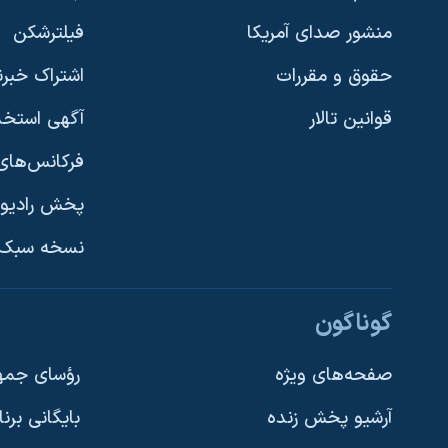
منشور صدای آمریکا
فیلترشکن
حقوق و مقررات
اشتراک خبرن
قوانین تالار
آگهی استخد
فرکانس‌های 
پخش رادیو
یادگیری زبان انگلیسی
نسخه سبک 
دنبال کنید
گوناگون
صفحه‌های ویژه
رؤسای جمهو
آرشیو پخش زنده
بایگانی برن
زبانهای مختلف