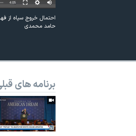
4:05
نرگس محمدی برنده جایزه نوبل صلح
احتمال خروج سپاه از فهر
همایش محافظه‌کاران آمریکا «سی‌پک»
حامد محمدی
صفحه‌های ویژه
سفر پرزیدنت ترامپ به چین
برنامه های قبل