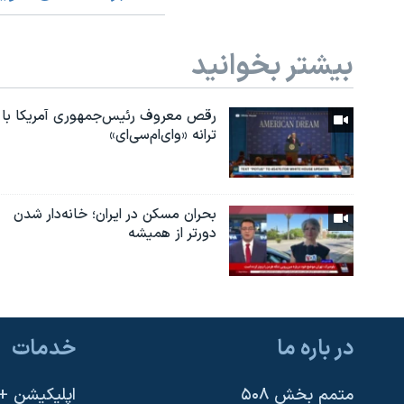
بیشتر بخوانید
رقص معروف رئیس‌جمهوری آمریکا با
ترانه «وای‌ام‌سی‌ای»
بحران مسکن در ایران؛ خانه‌دار شدن
دورتر از همیشه
در باره ما
خدمات
متمم بخش ۵۰۸
اپلیکیشن +VOA