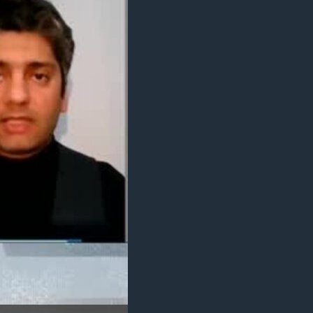
مستندها
فرهنگ و زندگی
حقوق شهروندی
انتخابات ریاست جمهوری آمریکا ۲۰۲۴
اقتصادی
حمله جمهوری اسلامی به اسرائیل
رمز مهسا
علم و فناوری
اسرائیل در جنگ
ورزش زنان در ایران
گالری عکس
اعتراضات زن، زندگی، آزادی
آرشیو پخش زنده
مجموعه مستندهای دادخواهی
تریبونال مردمی آبان ۹۸
دادگاه حمید نوری
چهل سال گروگان‌گیری
قانون شفافیت دارائی کادر رهبری ایران
اعتراضات مردمی آبان ۹۸
اسرائیل در جنگ