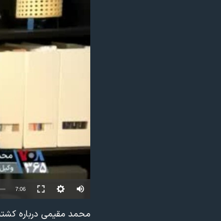
مستندها
فرهنگ و زندگی
حقوق شهروندی
انتخابات ریاست جمهوری آمریکا ۲۰۲۴
اقتصادی
حمله جمهوری اسلامی به اسرائیل
رمز مهسا
علم و فناوری
اسرائیل در جنگ
ورزش زنان در ایران
گالری عکس
اعتراضات زن، زندگی، آزادی
آرشیو پخش زنده
مجموعه مستندهای دادخواهی
تریبونال مردمی آبان ۹۸
دادگاه حمید نوری
چهل سال گروگان‌گیری
قانون شفافیت دارائی کادر رهبری ایران
Auto
7:06
اعتراضات مردمی آبان ۹۸
240p
محمد مقیمی درباره کشته
اسرائیل در جنگ