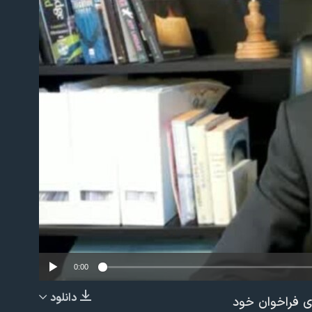
No m
0:00
دانلود
ی فراخوان خود
EMBED