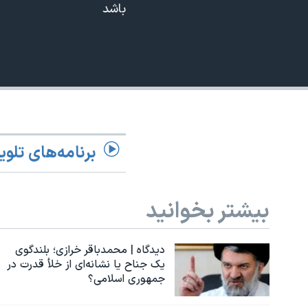
360p
باشد
نرگس محمدی برنده جایزه نوبل صلح
480p
همایش محافظه‌کاران آمریکا «سی‌پک»
720p
صفحه‌های ویژه
1080p
سفر پرزیدنت ترامپ به چین
برنامه‌های تلوی
بیشتر بخوانید
دیدگاه | محمدباقر خرازی؛ بلندگوی
یک جناح یا نشانه‌ای از خلأ قدرت در
جمهوری اسلامی؟