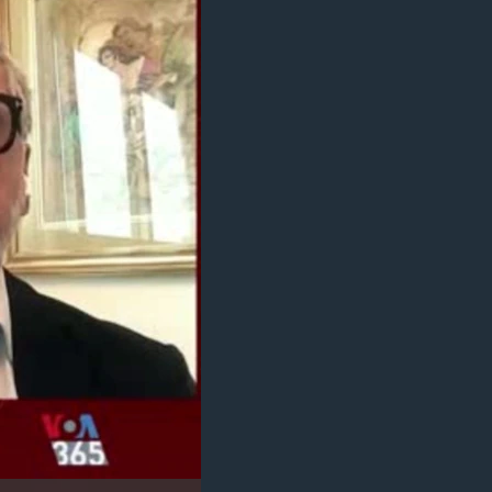
مستندها
فرهنگ و زندگی
حقوق شهروندی
انتخابات ریاست جمهوری آمریکا ۲۰۲۴
اقتصادی
حمله جمهوری اسلامی به اسرائیل
رمز مهسا
علم و فناوری
اسرائیل در جنگ
ورزش زنان در ایران
گالری عکس
اعتراضات زن، زندگی، آزادی
آرشیو پخش زنده
مجموعه مستندهای دادخواهی
تریبونال مردمی آبان ۹۸
دادگاه حمید نوری
چهل سال گروگان‌گیری
قانون شفافیت دارائی کادر رهبری ایران
اعتراضات مردمی آبان ۹۸
اسرائیل در جنگ