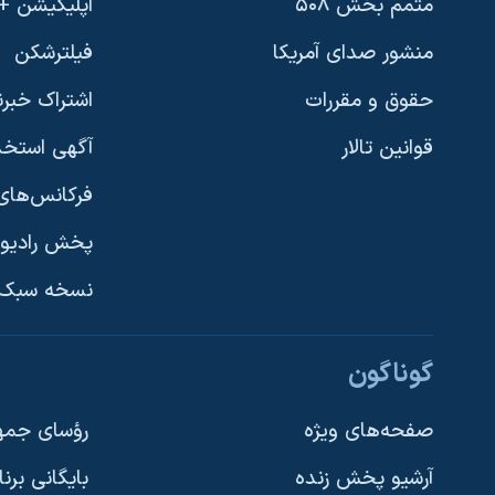
متمم بخش ۵۰۸
اپلیکیشن +VOA
منشور صدای آمریکا
فیلترشکن
حقوق و مقررات
اشتراک خبرن
قوانین تالار
آگهی استخد
فرکانس‌های 
پخش رادیو
یادگیری زبان انگلیسی
نسخه سبک 
دنبال کنید
گوناگون
صفحه‌های ویژه
رؤسای جمهو
آرشیو پخش زنده
بایگانی برن
زبانهای مختلف