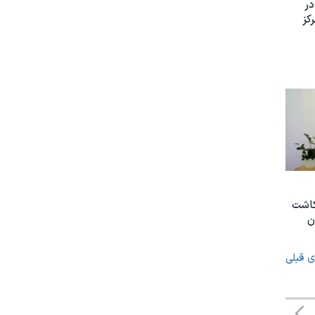
ر
کز
کاشت
ن
ی قبلی