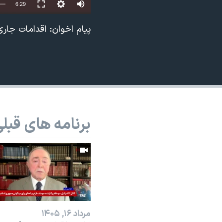
Auto
6:29
نرگس محمدی برنده جایزه نوبل صلح
240p
پیام اخوان: اقدامات جا
همایش محافظه‌کاران آمریکا «سی‌پک»
360p
صفحه‌های ویژه
480p
سفر پرزیدنت ترامپ به چین
720p
1080p
برنامه های قبل
مرداد ۱۶, ۱۴۰۵