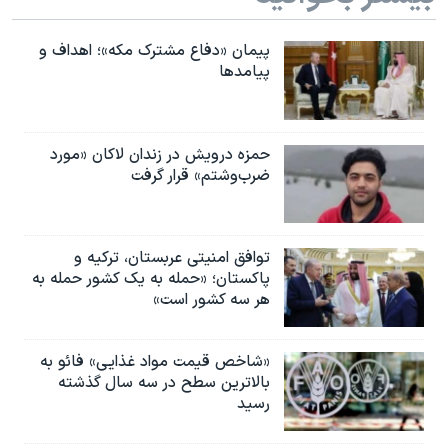
اسرائیل در جنگ
نرگس محمدی برنده جایزه نوبل صلح
پیمان «دفاع مشترک مکه»؛ اهداف و
پیامدها
همایش محافظه‌کاران آمریکا «سی‌پک»
صفحه‌های ویژه
سفر پرزیدنت ترامپ به چین
حمزه درویش در زندان لاکان «مورد
ضرب‌وشتم» قرار گرفت
توافق امنیتی عربستان، ترکیه و
پاکستان؛ «حمله به یک کشور حمله به
هر سه کشور است»
«شاخص قیمت مواد غذایی» فائو به
بالاترین سطح در سه سال گذشته
رسید