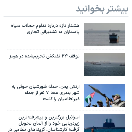
اسرائیل در جنگ
بیشتر بخوانید
نرگس محمدی برنده جایزه نوبل صلح
همایش محافظه‌کاران آمریکا «سی‌پک»
هشدار تازه درباره تداوم حملات سپاه
پاسداران به کشتیرانی تجاری
صفحه‌های ویژه
سفر پرزیدنت ترامپ به چین
توقف ۲۴ نفتکش تحریم‌شده در هرمز
ارتش یمن: حمله شورشیان حوثی به
شهر بندری مخا ۷ نفر از جمله
غیرنظامیان را کشت
اسرائيل بزرگترین و پیشرفته‌ترین
زیردریایی خود را از آلمان تحویل
گرفت؛ کارشناسان: گزینه‌های نظامی در