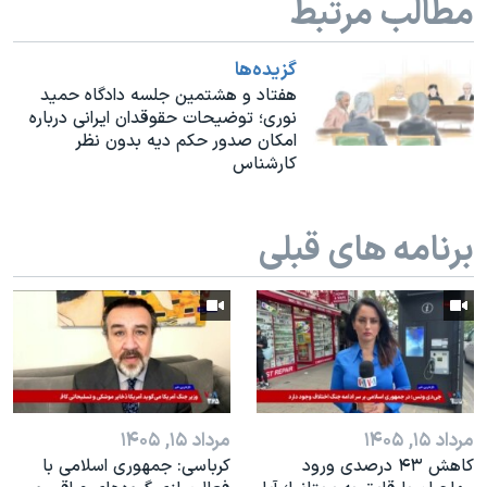
مطالب مرتبط
اسرائیل در جنگ
نرگس محمدی برنده جایزه نوبل صلح
گزيده‌ها
همایش محافظه‌کاران آمریکا «سی‌پک»
هفتاد و هشتمین جلسه دادگاه حمید
نوری؛ توضیحات حقوقدان ایرانی درباره
صفحه‌های ویژه
امکان صدور حکم دیه بدون نظر
کارشناس
سفر پرزیدنت ترامپ به چین
برنامه های قبلی
مرداد ۱۵, ۱۴۰۵
مرداد ۱۵, ۱۴۰۵
کاهش ۴۳ درصدی ورود
کرباسی: جمهوری اسلامی با