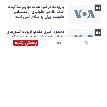
پرزیدنت ترامپ: هدف نهایی مذاکره با
اقدام نظامی جلوگیری از دستیابی
حکومت ایران به سلاح اتمی است
محمود امیری مقدم: اولویت کشورهای
اروپایی اعدام نیست، باز شدن تنگه
ترمز است؛ نباید اعدام ها عادی شود
پخش زنده
آخرین ملاقات ابوالفضل سپاهی با
خانواده
جستجو
مشروطه؛ انقلابى ناكام یا پروژه‌ای
نا‌تمام؟
صعود بورس‌های جهانی و منطقه‌ای