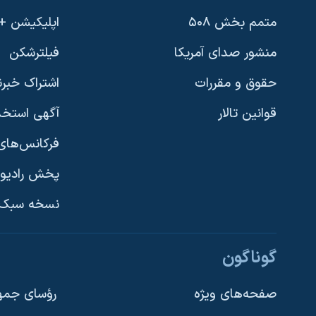
متمم بخش ۵۰۸
اپلیکیشن +VOA
منشور صدای آمریکا
فیلترشکن
حقوق و مقررات
اشتراک خبرن
قوانین تالار
آگهی استخد
فرکانس‌های 
پخش رادیو
یادگیری زبان انگلیسی
نسخه سبک 
دنبال کنید
گوناگون
صفحه‌های ویژه
رؤسای جمهو