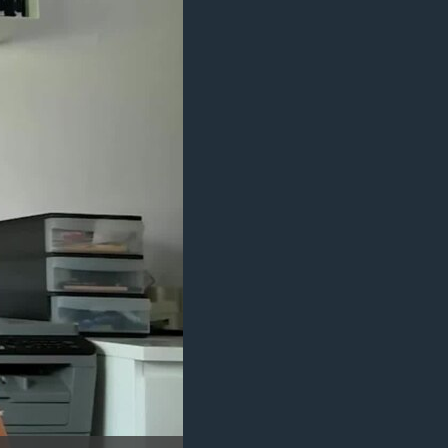
مستندها
فرهنگ و زندگی
حقوق شهروندی
انتخابات ریاست جمهوری آمریکا ۲۰۲۴
اقتصادی
حمله جمهوری اسلامی به اسرائیل
رمز مهسا
علم و فناوری
اسرائیل در جنگ
ورزش زنان در ایران
گالری عکس
اعتراضات زن، زندگی، آزادی
آرشیو پخش زنده
مجموعه مستندهای دادخواهی
تریبونال مردمی آبان ۹۸
دادگاه حمید نوری
چهل سال گروگان‌گیری
قانون شفافیت دارائی کادر رهبری ایران
اعتراضات مردمی آبان ۹۸
اسرائیل در جنگ