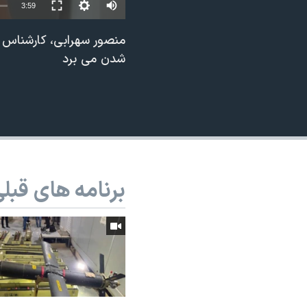
3:59
نرگس محمدی برنده جایزه نوبل صلح
منصور سهرابی، کارشناس 
همایش محافظه‌کاران آمریکا «سی‌پک»
شدن می برد
صفحه‌های ویژه
سفر پرزیدنت ترامپ به چین
برنامه های قبل