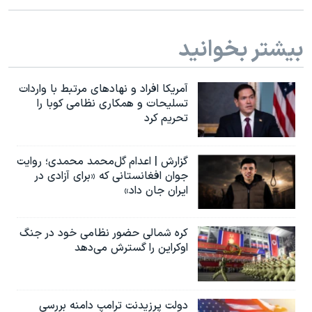
اسرائیل در جنگ
نرگس محمدی برنده جایزه نوبل صلح
بیشتر بخوانید
همایش محافظه‌کاران آمریکا «سی‌پک»
صفحه‌های ویژه
آمریکا افراد و نهادهای مرتبط با واردات
تسلیحات و همکاری نظامی کوبا را
سفر پرزیدنت ترامپ به چین
تحریم کرد
گزارش | اعدام گل‌محمد محمدی؛ روایت
جوان افغانستانی که «برای آزادی در
ایران جان داد»
کره شمالی حضور نظامی خود در جنگ
اوکراین را گسترش می‌دهد
دولت پرزیدنت ترامپ دامنه بررسی