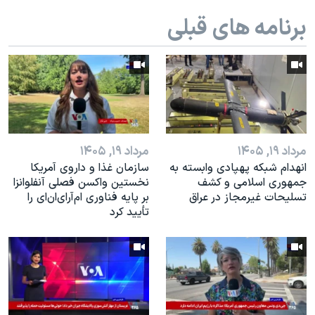
اسرائیل در جنگ
برنامه های قبلی
نرگس محمدی برنده جایزه نوبل صلح
همایش محافظه‌کاران آمریکا «سی‌پک»
صفحه‌های ویژه
سفر پرزیدنت ترامپ به چین
مرداد ۱۹, ۱۴۰۵
مرداد ۱۹, ۱۴۰۵
انهدام شبکه پهپادی وابسته به
سازمان غذا و داروی آمریکا
جمهوری اسلامی و کشف
نخستین واکسن فصلی آنفلوانزا
تسلیحات غیرمجاز در عراق
بر پایه فناوری ام‌آر‌ای‌ان‌ای را
تأیید کرد