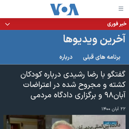
ینکهای
ابل
سترسی
خبر فوری
خانه
هش
آخرین ویدیوها
نسخه سبک وب‌سایت
ه
حتوای
موضوع ها
برنامه های قبلی
درباره
صلی
برنامه های تلویزیونی
ایران
هش
جدول برنامه ها
گفتگو با رضا رشیدی درباره کودکان
ه
آمریکا
فحه
صفحه‌های ویژه
کشته و مجروح شده در اعتراضات
جهان
صلی
فرکانس‌های صدای آمریکا
آبان۹۸ و برگزاری دادگاه مردمی
ورزشی
جام جهانی ۲۰۲۶
هش
پخش رادیویی
ه
گزیده‌ها
عملیات خشم حماسی
۲۲ آبان ۱۴۰۰
ستجو
۲۵۰سالگی آمریکا
ویژه برنامه‌ها
یادگیری زبان انگلیسی
ویدیوها
بایگانی برنامه‌های تلویزیونی