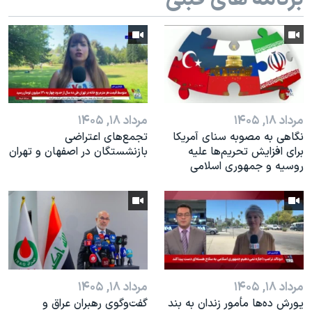
اسرائیل در جنگ
نرگس محمدی برنده جایزه نوبل صلح
همایش محافظه‌کاران آمریکا «سی‌پک»
صفحه‌های ویژه
سفر پرزیدنت ترامپ به چین
مرداد ۱۸, ۱۴۰۵
مرداد ۱۸, ۱۴۰۵
نگاهی به مصوبه سنای آمریکا
تجمع‌های اعتراضی
برای افزایش تحریم‌ها علیه
بازنشستگان در اصفهان و تهران
روسیه و جمهوری اسلامی
مرداد ۱۸, ۱۴۰۵
مرداد ۱۸, ۱۴۰۵
یورش ده‌ها مأمور زندان به بند
گفت‌وگوی رهبران عراق و