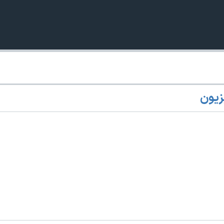
زیون
360p
240p
Auto
1080p
720p