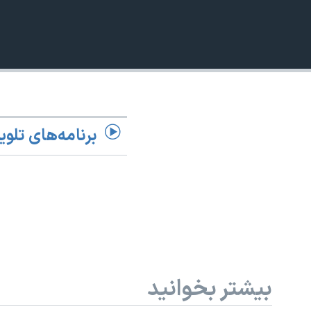
360p
نرگس محمدی برنده جایزه نوبل صلح
480p
همایش محافظه‌کاران آمریکا «سی‌پک»
720p
صفحه‌های ویژه
1080p
سفر پرزیدنت ترامپ به چین
برنامه‌های تلوی
بیشتر بخوانید