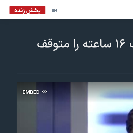
پخش زنده
علی جوانمردی: چرا پرزیدنت ترامپ جنگ ۱۶ ساعتە را متوقف
EMBED