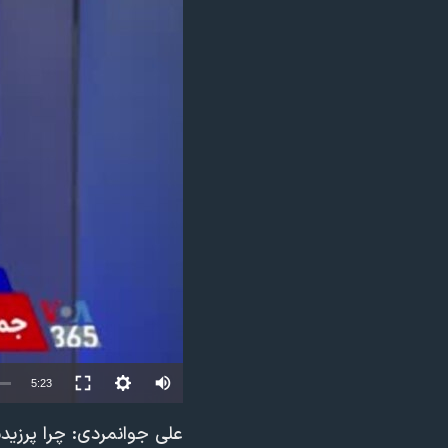
مستندها
فرهنگ و زندگی
حقوق شهروندی
انتخابات ریاست جمهوری آمریکا ۲۰۲۴
اقتصادی
حمله جمهوری اسلامی به اسرائیل
رمز مهسا
علم و فناوری
اسرائیل در جنگ
ورزش زنان در ایران
گالری عکس
اعتراضات زن، زندگی، آزادی
آرشیو پخش زنده
مجموعه مستندهای دادخواهی
تریبونال مردمی آبان ۹۸
دادگاه حمید نوری
چهل سال گروگان‌گیری
قانون شفافیت دارائی کادر رهبری ایران
Auto
5:23
اعتراضات مردمی آبان ۹۸
240p
علی جوانمردی: چرا پرزیدنت ترامپ جنگ 
اسرائیل در جنگ