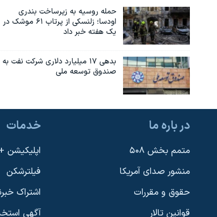
حمله روسیه به زیرساخت بندری
اودسا؛ زلنسکی از پرتاب ۶۱ موشک در
یک هفته خبر داد
بدهی ۱۷ میلیارد دلاری شرکت نفت به
صندوق توسعه ملی
در باره ما
خدمات
متمم بخش ۵۰۸
اپلیکیشن +VOA
منشور صدای آمریکا
فیلترشکن
حقوق و مقررات
اشتراک خبرن
قوانین تالار
آگهی استخد