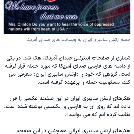
دنبال کنید
مستندها
فرهنگ و زندگی
حقوق شهروندی
انتخابات ریاست جمهوری آمریکا ۲۰۲۴
اقتصادی
حمله جمهوری اسلامی به اسرائیل
رمز مهسا
علم و فناوری
حمله ارتش سایبری ایران به وبسایت های صدای آمریکا
زبانهای مختلف
اسرائیل در جنگ
ورزش زنان در ایران
شماری از صفحات اینترنتی صدای آمریکا، هک شد. در یکی
گالری عکس
اعتراضات زن، زندگی، آزادی
از دامنه های فارسی صدای آمریکا که مورد حمله قرار گرفته
آرشیو پخش زنده
مجموعه مستندهای دادخواهی
است، گروهی که خود را «ارتش سایبری ایران» معرفی می
کند، مسئولیت حمله را برعهده گرفته است.
تریبونال مردمی آبان ۹۸
دادگاه حمید نوری
هکرهای ارتش سایبری ایران در این صفحه عکسی را قرار
چهل سال گروگان‌گیری
داده اند که روی آن به فارسی و انگلیسی نوشته شده است:
«ثابت کرده ایم که می توانیم».
قانون شفافیت دارائی کادر رهبری ایران
اعتراضات مردمی آبان ۹۸
هکرهای ارتش سایبری ایرانی همچنین در این صفحه