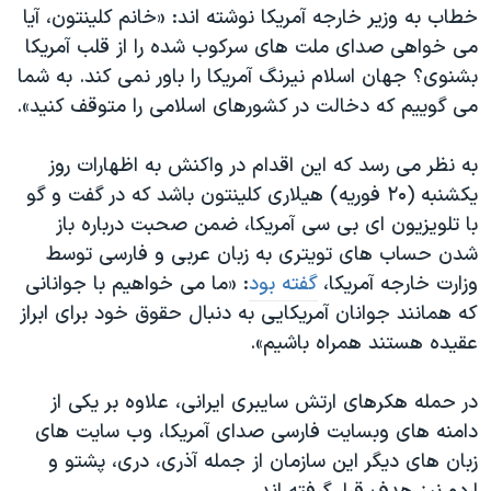
اسرائیل در جنگ
خطاب به وزیر خارجه آمریکا نوشته اند: «خانم کلینتون، آیا
می خواهی صدای ملت های سرکوب شده را از قلب آمریکا
نرگس محمدی برنده جایزه نوبل صلح
بشنوی؟ جهان اسلام نیرنگ آمریکا را باور نمی کند. به شما
همایش محافظه‌کاران آمریکا «سی‌پک»
می گوییم که دخالت در کشورهای اسلامی را متوقف کنید».
صفحه‌های ویژه
به نظر می رسد که این اقدام در واکنش به اظهارات روز
سفر پرزیدنت ترامپ به چین
یکشنبه (۲۰ فوریه) هیلاری کلینتون باشد که در گفت و گو
با تلویزیون ای بی سی آمریکا، ضمن صحبت درباره باز
شدن حساب های تویتری به زبان عربی و فارسی توسط
وزارت خارجه آمریکا،
گفته بود
: «ما می خواهیم با جوانانی
که همانند جوانان آمریکایی به دنبال حقوق خود برای ابراز
عقیده هستند همراه باشیم».
در حمله هکرهای ارتش سایبری ایرانی، علاوه بر یکی از
دامنه های وبسایت فارسی صدای آمریکا، وب سایت های
زبان های دیگر این سازمان از جمله آذری، دری، پشتو و