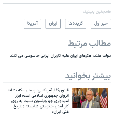
همچنبن ببینید:
خبر اول
گزيده‌ها
ايران
آمريکا
مطالب مرتبط
دولت هلند: هکرهای ایران علیه کاربران ایرانی جاسوسی می کنند
بیشتر بخوانید
قانون‌گذار آمریکایی: پیمان مکه نشانه
انزوای جمهوری اسلامی است؛ ابراز
امیدواری جو ویلسون نسبت به روی
کار آمدن حکومتی شایسته «تاریخ
غنی ایران»