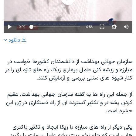
دنبال کنید
مستندها
فرهنگ و زندگی
حقوق شهروندی
انتخابات ریاست جمهوری آمریکا ۲۰۲۴
0:00
0:58
اقتصادی
حمله جمهوری اسلامی به اسرائیل
رمز مهسا
علم و فناوری
دانلود
زبانهای مختلف
اسرائیل در جنگ
ورزش زنان در ایران
سازمان جهانی بهداشت از دانشمندان کشورها خواست در
گالری عکس
اعتراضات زن، زندگی، آزادی
مبارزه و ریشه کنی عامل بیماری زیکا، راه های تازه ای را در
آرشیو پخش زنده
مجموعه مستندهای دادخواهی
کنار شیوه های سنتی بررسی و آزمایش کنند.
تریبونال مردمی آبان ۹۸
از جمله این راه ها به گفته سازمان جهانی بهداشت، عقیم
دادگاه حمید نوری
کردن پشه نر و تکثیر گسترده آن از راه دستکاری در ژن این
چهل سال گروگان‌گیری
حشره است.
قانون شفافیت دارائی کادر رهبری ایران
یکی دیگر از راه های مبارزه با زیکا ایجاد و تکثیر باکتری
اعتراضات مردمی آبان ۹۸
هایی است که جلو تخم ریزی پشه عامل بیماری را بگیرد.