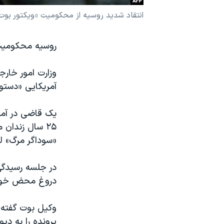
نرگس محمدی برنده جایزه نوبل صلح
انتقاد شديد روسيه از محکوميت «ويکتور بوت» 
همایش محافظه‌کاران آمریکا «سی‌پک»
روسيه محکوميت و
صفحه‌های ویژه
سفر پرزیدنت ترامپ به چین
وزارت امور خارج
آمريکايی «دستور
يک قاضی در آمري
۲۵ سال زندان 
«سوداگر مرگ» لق
در جلسه رسيدگی،
دروغ محض خواند
وکيل بوت گفته 
پرونده را به دي