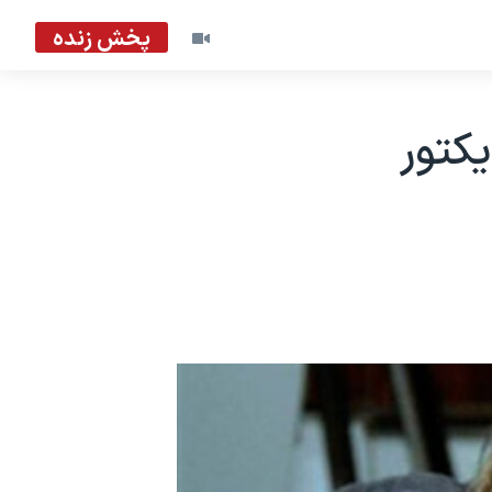
پخش زنده
کتور