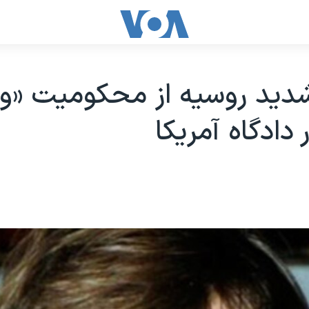
شديد روسيه از محکوميت «وي
دادگاه آمريکا