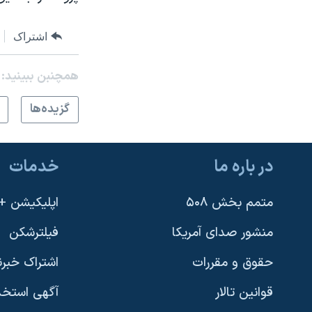
اشتراک
همچنبن ببینید:
گزيده‌ها
در باره ما
خدمات
متمم بخش ۵۰۸
اپلیکیشن +VOA
منشور صدای آمریکا
فیلترشکن
حقوق و مقررات
اشتراک خبرن
قوانین تالار
آگهی استخد