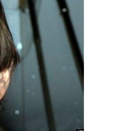
مستندها
فرهنگ و زندگی
حقوق شهروندی
انتخابات ریاست جمهوری آمریکا ۲۰۲۴
اقتصادی
حمله جمهوری اسلامی به اسرائیل
رمز مهسا
علم و فناوری
اسرائیل در جنگ
ورزش زنان در ایران
گالری عکس
اعتراضات زن، زندگی، آزادی
آرشیو پخش زنده
مجموعه مستندهای دادخواهی
تریبونال مردمی آبان ۹۸
دادگاه حمید نوری
چهل سال گروگان‌گیری
قانون شفافیت دارائی کادر رهبری ایران
اعتراضات مردمی آبان ۹۸
اسرائیل در جنگ