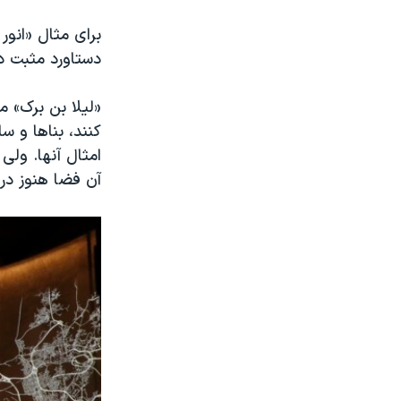
دستاورد مثبت د
«لیلا بن برک» م
کنند، بناها و س
امثال آنها. ول
آن فضا هنوز در 