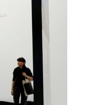
مستندها
فرهنگ و زندگی
حقوق شهروندی
انتخابات ریاست جمهوری آمریکا ۲۰۲۴
اقتصادی
حمله جمهوری اسلامی به اسرائیل
رمز مهسا
علم و فناوری
اسرائیل در جنگ
ورزش زنان در ایران
گالری عکس
اعتراضات زن، زندگی، آزادی
آرشیو پخش زنده
مجموعه مستندهای دادخواهی
تریبونال مردمی آبان ۹۸
دادگاه حمید نوری
چهل سال گروگان‌گیری
قانون شفافیت دارائی کادر رهبری ایران
اعتراضات مردمی آبان ۹۸
اسرائیل در جنگ