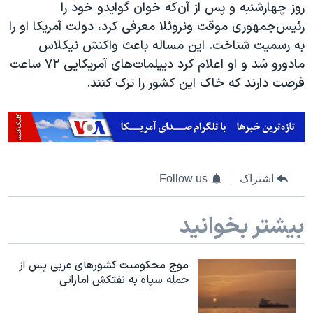
اسرائیل در جنگ
روز چهارشنبه و پس از آن‌که خوان گوایدو خود را
رئیس‌جمهوری موقت ونزوئلا معرفی کرد، دولت آمریکا او را
نرگس محمدی برنده جایزه نوبل صلح
به رسمیت شناخت. این مساله باعث واکنش نیکلاس
همایش محافظه‌کاران آمریکا «سی‌پک»
مادورو شد و او اعلام کرد دیپلمات‌های آمریکایی ۷۲ ساعت
صفحه‌های ویژه
فرصت دارند که خاک این کشور را ترک کنند.
سفر پرزیدنت ترامپ به چین
اشتراک
Follow us
بیشتر بخوانید
موج محکومیت کشورهای عربی پس از
حمله سپاه به نفتکش اماراتی