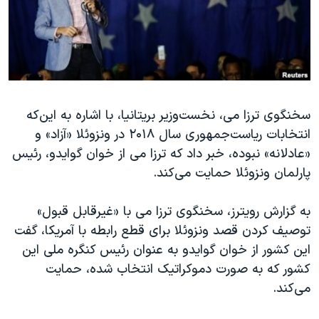
دنبال کنید
مستندها
فرهنگ و زندگی
حقوق شهروندی
انتخابات ریاست جمهوری آمریکا ۲۰۲۴
اقتصادی
حمله جمهوری اسلامی به اسرائیل
رمز مهسا
علم و فناوری
زبانهای مختلف
سخنگوی ترزا می، نخست‌وزیر بریتانیا، با اشاره به این‌که
اسرائیل در جنگ
ورزش زنان در ایران
انتخابات ریاست‌جمهوری سال ۲۰۱۸ در ونزوئلا «آزاد» و
گالری عکس
اعتراضات زن، زندگی، آزادی
«عادلانه» نبوده، خبر داد که ترزا می از خوان گوایدو، رئیس
آرشیو پخش زنده
مجموعه مستندهای دادخواهی
پارلمان ونزوئلا حمایت می‌کند.
تریبونال مردمی آبان ۹۸
به گزارش رویترز، سخنگوی ترزا می با «غیرقابل قبول»
دادگاه حمید نوری
توصیف کردن قصد ونزوئلا برای قطع رابطه با آمریکا، گفت
چهل سال گروگان‌گیری
این کشور از خوان گوایدو به عنوان رئیس کنگره ملی این
کشور که به صورت دموکراتیک انتخاب شده، حمایت
قانون شفافیت دارائی کادر رهبری ایران
می‌کند.
اعتراضات مردمی آبان ۹۸