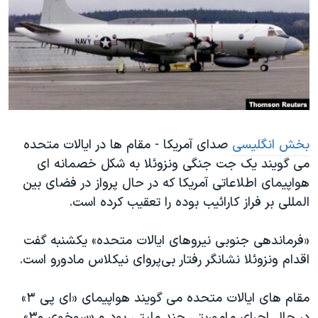
دنبال کنید
مستندها
فرهنگ و زندگی
حقوق شهروندی
انتخابات ریاست جمهوری آمریکا ۲۰۲۴
اقتصادی
حمله جمهوری اسلامی به اسرائیل
رمز مهسا
علم و فناوری
زبانهای مختلف
اسرائیل در جنگ
ورزش زنان در ایران
گالری عکس
اعتراضات زن، زندگی، آزادی
بخش انگلیسی
صدای آمریکا - مقام ها در ایالات متحده
می گویند یک جت جنگی ونزوئلا به شکل خصمانه ای
آرشیو پخش زنده
مجموعه مستندهای دادخواهی
هواپیمای اطلاعاتی آمریکا که در حال پرواز در فضای بین
تریبونال مردمی آبان ۹۸
المللی بر فراز کارائیب بوده را تعقیب کرده است.
دادگاه حمید نوری
«فرماندهی جنوبی نیروهای ایالات متحده» یکشنبه گفت
چهل سال گروگان‌گیری
اقدام ونزوئلا نشانگر رفتار بی‌پروای نیکلاس مادورو است.
قانون شفافیت دارائی کادر رهبری ایران
اعتراضات مردمی آبان ۹۸
مقام های ایالات متحده می گویند هواپیمای «ای پی ۳»
در حال اجرای ماموریتی چند ملیتی بود و «سوخوی ۳۰»