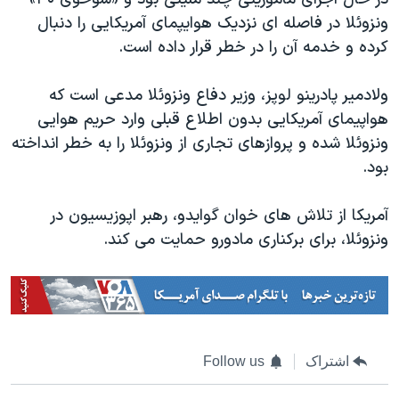
اسرائیل در جنگ
ونزوئلا در فاصله ای نزدیک هوایپمای آمریکایی را دنبال
نرگس محمدی برنده جایزه نوبل صلح
کرده و خدمه آن را در خطر قرار داده است.
همایش محافظه‌کاران آمریکا «سی‌پک»
ولادمیر پادرینو لوپز، وزیر دفاع ونزوئلا مدعی است که
صفحه‌های ویژه
هواپیمای آمریکایی بدون اطلاع قبلی وارد حریم هوایی
سفر پرزیدنت ترامپ به چین
ونزوئلا شده و پروازهای تجاری از ونزوئلا را به خطر انداخته
بود.
آمریکا از تلاش های خوان گوایدو، رهبر اپوزیسیون در
ونزوئلا، برای برکناری مادورو حمایت می کند.
اشتراک
Follow us