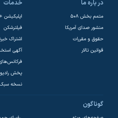
در باره ما
خدمات
متمم بخش ۵۰۸
اپلیکیشن +VOA
منشور صدای آمریکا
فیلترشکن
حقوق و مقررات
اشتراک خبرن
قوانین تالار
آگهی استخد
فرکانس‌های 
پخش رادیو
یادگیری زبان انگلیسی
نسخه سبک 
دنبال کنید
گوناگون
صفحه‌های ویژه
رؤسای جمهو