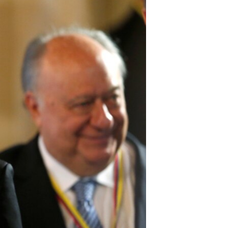
مستندها
فرهنگ و زندگی
حقوق شهروندی
انتخابات ریاست جمهوری آمریکا ۲۰۲۴
اقتصادی
حمله جمهوری اسلامی به اسرائیل
رمز مهسا
علم و فناوری
اسرائیل در جنگ
ورزش زنان در ایران
گالری عکس
اعتراضات زن، زندگی، آزادی
آرشیو پخش زنده
مجموعه مستندهای دادخواهی
تریبونال مردمی آبان ۹۸
دادگاه حمید نوری
چهل سال گروگان‌گیری
قانون شفافیت دارائی کادر رهبری ایران
اعتراضات مردمی آبان ۹۸
اسرائیل در جنگ