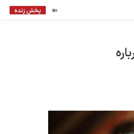
پخش زنده
اره