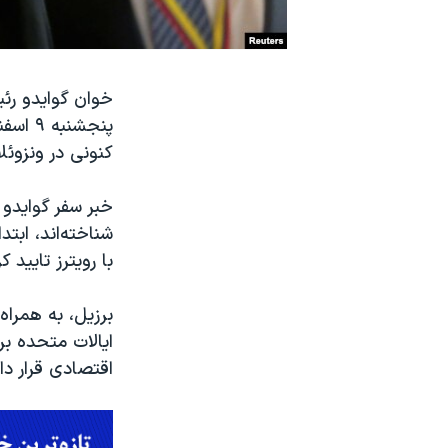
نرگس محمدی برنده جایزه نوبل صلح
همایش محافظه‌کاران آمریکا «سی‌پک»
خوان گوایدو رئ
صفحه‌های ویژه
پنجشنب
سفر پرزیدنت ترامپ به چین
کنونی در ونزوئلا
خبر سفر گوایدو 
شناخته‌اند، ابتد
با رویترز تایید 
برزیل، به همراه
ایالات متحده بر
اقتصادی قرار دار