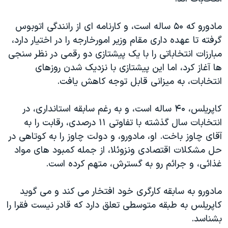
اسرائیل در جنگ
نرگس محمدی برنده جایزه نوبل صلح
مادورو که ۵۰ ساله است، و کارنامه ای از رانندگی اتوبوس
گرفته تا عهده داری مقام وزیر امورخارجه را در اختیار دارد،
همایش محافظه‌کاران آمریکا «سی‌پک»
مبارزات انتخاباتی را با یک پیشتازی دو رقمی در نظر سنجی
صفحه‌های ویژه
ها آغاز کرد، اما این پیشتازی با نزدیک شدن روزهای
سفر پرزیدنت ترامپ به چین
انتخابات، به میزانی قابل توجه کاهش یافت.
کاپریلس، ۴۰ ساله است، و به رغم سابقه استانداری، در
انتخابات سال گذشته با تفاوتی ۱۱ درصدی، رقابت را به
آقای چاوز باخت. او، مادورو، و دولت چاوز را به کوتاهی در
حل مشکلات اقتصادی ونزوئلا، از جمله کمبود های مواد
غذائی، و جرائم رو به گسترش، متهم کرده است.
مادورو به سابقه کارگری خود افتخار می کند و می گوید
کاپریلس به طبقه متوسطی تعلق دارد که قادر نیست فقرا را
بشناسد.