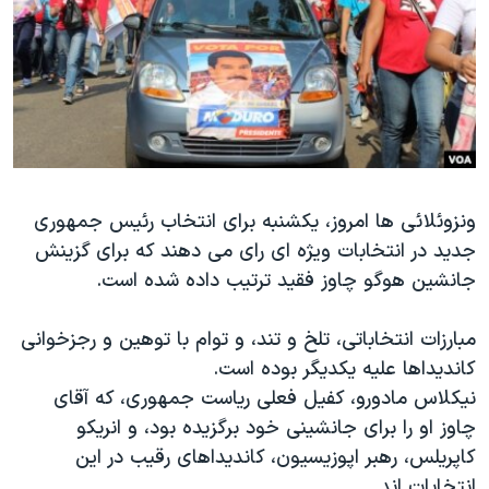
دنبال کنید
مستندها
فرهنگ و زندگی
حقوق شهروندی
انتخابات ریاست جمهوری آمریکا ۲۰۲۴
اقتصادی
حمله جمهوری اسلامی به اسرائیل
رمز مهسا
علم و فناوری
زبانهای مختلف
اسرائیل در جنگ
ورزش زنان در ایران
ونزوئلائی ها امروز، یکشنبه برای انتخاب رئیس جمهوری
گالری عکس
اعتراضات زن، زندگی، آزادی
جدید در انتخابات ویژه ای رای می دهند که برای گزینش
آرشیو پخش زنده
مجموعه مستندهای دادخواهی
جانشین هوگو چاوز فقید ترتیب داده شده است.
تریبونال مردمی آبان ۹۸
مبارزات انتخاباتی، تلخ و تند، و توام با توهین و رجزخوانی
دادگاه حمید نوری
کاندیداها علیه یکدیگر بوده است.
چهل سال گروگان‌گیری
نیکلاس مادورو، کفیل فعلی ریاست جمهوری، که آقای
قانون شفافیت دارائی کادر رهبری ایران
چاوز او را برای جانشینی خود برگزیده بود، و انریکو
کاپریلس، رهبر اپوزیسیون، کاندیداهای رقیب در این
اعتراضات مردمی آبان ۹۸
انتخابات اند.