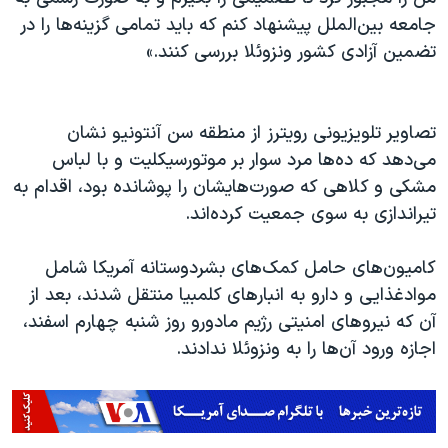
اسرائیل در جنگ
جامعه بین‌الملل پیشنهاد کنم که باید تمامی گزینه‌ها را در
نرگس محمدی برنده جایزه نوبل صلح
تضمین آزادی کشور ونزوئلا بررسی کنند.»
همایش محافظه‌کاران آمریکا «سی‌پک»
صفحه‌های ویژه
تصاویر تلویزیونی رویترز از منطقه سن آنتونیو نشان
سفر پرزیدنت ترامپ به چین
می‌دهد که ده‌ها مرد سوار بر موتورسیکلیت و با لباس
مشکی و کلاهی که صورت‌هایشان را پوشانده بود، اقدام به
تیراندازی به سوی جمعیت کرده‌اند.
کامیون‌های حامل کمک‌های بشردوستانه آمریکا شامل
موادغذایی و دارو به انبارهای کلمبیا منتقل شدند، بعد از
آن که نیروهای امنیتی رژیم مادورو روز شنبه چهارم اسفند،
اجازه ورود آن‌ها را به ونزوئلا ندادند.