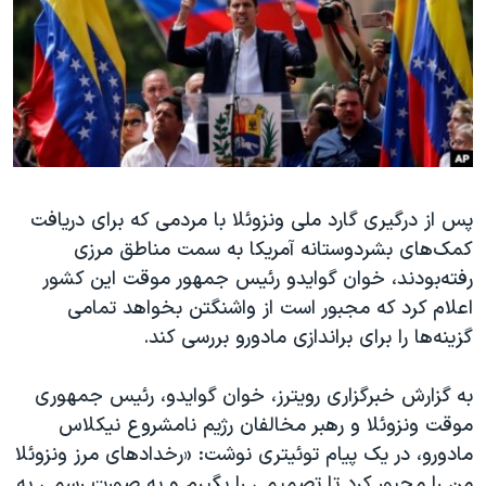
دنبال کنید
مستندها
فرهنگ و زندگی
حقوق شهروندی
انتخابات ریاست جمهوری آمریکا ۲۰۲۴
اقتصادی
حمله جمهوری اسلامی به اسرائیل
رمز مهسا
علم و فناوری
زبانهای مختلف
اسرائیل در جنگ
ورزش زنان در ایران
پس از درگیری گارد ملی ونزوئلا با مردمی که برای دریافت
گالری عکس
اعتراضات زن، زندگی، آزادی
کمک‌های بشردوستانه آمریکا به سمت مناطق مرزی
آرشیو پخش زنده
مجموعه مستندهای دادخواهی
رفته‌بودند، خوان گوایدو رئیس جمهور موقت این کشور
تریبونال مردمی آبان ۹۸
اعلام کرد که مجبور است از واشنگتن بخواهد تمامی
گزینه‌ها را برای براندازی مادورو بررسی کند.
دادگاه حمید نوری
چهل سال گروگان‌گیری
به گزارش خبرگزاری رویترز، خوان گوایدو، رئیس جمهوری
قانون شفافیت دارائی کادر رهبری ایران
موقت ونزوئلا و رهبر مخالفان رژیم نامشروع نیکلاس
مادورو، در یک پیام توئیتری نوشت: «رخدادهای مرز ونزوئلا
اعتراضات مردمی آبان ۹۸
من را مجبور کرد تا تصمیمی را بگیرم و به صورت رسمی به