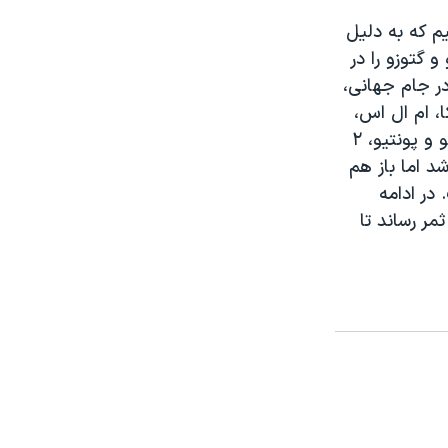
م که به دلیل
گتوزو را در
 در جام جهانی،
، ام ال اس،
حال و روز خوشی ندارد، در ۳۰ دقیقه ابتدایی این بازی، توانست با گلهای امیلیو و پونتیو، ۲
د اما باز هم
 یافت. در ادامه
مر رساند تا