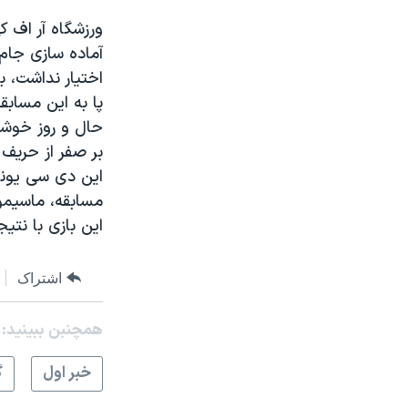
مستندها
فرهنگ و زندگی
ورزشگاه آر اف ک
حقوق شهروندی
انتخابات ریاست جمهوری آمریکا ۲۰۲۴
آماده سازی جام
اقتصادی
حمله جمهوری اسلامی به اسرائیل
اختیار نداشت، به
پا به این مساب
رمز مهسا
علم و فناوری
اسرائیل در جنگ
ورزش زنان در ایران
بر صفر از حریف 
گالری عکس
اعتراضات زن، زندگی، آزادی
مسابقه، ماسیمو 
آرشیو پخش زنده
مجموعه مستندهای دادخواهی
این بازی با نتیجه ۳ بر ۲ به سود دی سی یونایتد به پا
تریبونال مردمی آبان ۹۸
دادگاه حمید نوری
اشتراک
چهل سال گروگان‌گیری
همچنبن ببینید:
قانون شفافیت دارائی کادر رهبری ایران
اعتراضات مردمی آبان ۹۸
خبر اول
گ
اسرائیل در جنگ