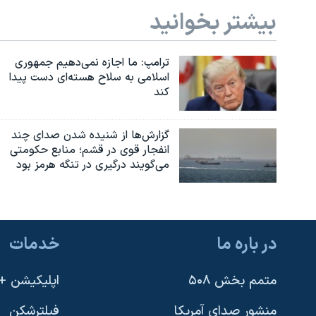
بیشتر بخوانید
نرگس محمدی برنده جایزه نوبل صلح
همایش محافظه‌کاران آمریکا «سی‌پک»
ترامپ: ما اجازه نمی‌دهیم جمهوری
صفحه‌های ویژه
اسلامی به سلاح هسته‌ای دست پیدا
کند
سفر پرزیدنت ترامپ به چین
گزارش‌ها از شنیده شدن صدای چند
انفجار قوی در قشم؛ منابع حکومتی
می‌گویند درگیری در تنگه هرمز بود
در باره ما
خدمات
متمم بخش ۵۰۸
اپلیکیشن +VOA
منشور صدای آمریکا
فیلترشکن