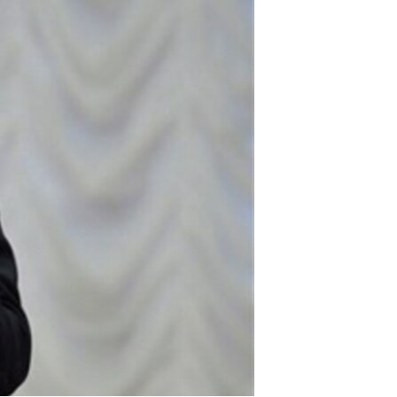
مستندها
فرهنگ و زندگی
حقوق شهروندی
انتخابات ریاست جمهوری آمریکا ۲۰۲۴
اقتصادی
حمله جمهوری اسلامی به اسرائیل
رمز مهسا
علم و فناوری
اسرائیل در جنگ
ورزش زنان در ایران
گالری عکس
اعتراضات زن، زندگی، آزادی
آرشیو پخش زنده
مجموعه مستندهای دادخواهی
تریبونال مردمی آبان ۹۸
دادگاه حمید نوری
چهل سال گروگان‌گیری
قانون شفافیت دارائی کادر رهبری ایران
اعتراضات مردمی آبان ۹۸
اسرائیل در جنگ