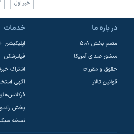
خبر اول
گ
در باره ما
خدمات
متمم بخش ۵۰۸
اپلیکیشن +VOA
منشور صدای آمریکا
فیلترشکن
حقوق و مقررات
اشتراک خبرن
قوانین تالار
آگهی استخد
فرکانس‌های 
پخش رادیو
یادگیری زبان انگلیسی
نسخه سبک 