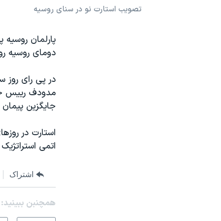
تصویب استارت نو در سنای روسیه
نرگس محمدی برنده جایزه نوبل صلح
همایش محافظه‌کاران آمریکا «سی‌پک»
پارلمان روسیه 
صفحه‌های ویژه
دومای روسیه روز
سفر پرزیدنت ترامپ به چین
در پی رای روز س
مدودف رییس جمه
جایگزین پیمان 
اتمی استراتژیک هر کشور را ب
اشتراک
همچنبن ببینید: