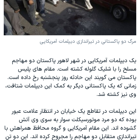
دنبال کنید
مستندها
فرهنگ و زندگی
حقوق شهروندی
انتخابات ریاست جمهوری آمریکا ۲۰۲۴
اقتصادی
حمله جمهوری اسلامی به اسرائیل
رمز مهسا
علم و فناوری
مرگ دو پاکستانی در تیراندازی دیپلمات آمریکایی
زبانهای مختلف
اسرائیل در جنگ
ورزش زنان در ایران
یک دیپلمات آمریکایی در شهر لاهور پاکستان دو مهاجم
گالری عکس
اعتراضات زن، زندگی، آزادی
مسلح را با شلیک گلوله کشته است. مقام های پلیس
آرشیو پخش زنده
مجموعه مستندهای دادخواهی
پاکستان می گویند این حادثه روز پنجشنبه رخ داده است.
زمانی که یک پاکستانی دیگر به کمک این دیپلمات شتافت،
تریبونال مردمی آبان ۹۸
وی نیز کشته شد.
دادگاه حمید نوری
چهل سال گروگان‌گیری
این دیپلمات در تقاطع یک خیابان در انتظار علامت عبور
بوده که دو مرد موتورسیکلت سوار به سوی وی آتش
قانون شفافیت دارائی کادر رهبری ایران
گشوده اند. این مقام آمریکایی و گروه محافظ همراهش با
اعتراضات مردمی آبان ۹۸
تیراندازی متقابل دو مهاجم را مجروح کرده اند. این دو تن