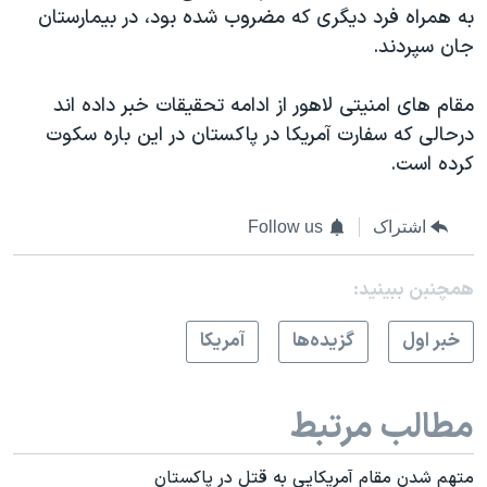
اسرائیل در جنگ
به همراه فرد دیگری که مضروب شده بود، در بیمارستان
جان سپردند.
نرگس محمدی برنده جایزه نوبل صلح
همایش محافظه‌کاران آمریکا «سی‌پک»
مقام های امنیتی لاهور از ادامه تحقیقات خبر داده اند
صفحه‌های ویژه
درحالی که سفارت آمریکا در پاکستان در این باره سکوت
کرده است.
سفر پرزیدنت ترامپ به چین
اشتراک
Follow us
همچنبن ببینید:
خبر اول
گزيده‌ها
آمريکا
مطالب مرتبط
متهم شدن مقام آمریکایی به قتل در پاکستان