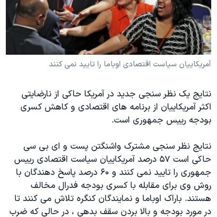
دنبال کنید
مستندها
فرهنگ و زندگی
حقوق شهروندی
انتخابات ریاست جمهوری آمریکا ۲۰۲۴
اقتصادی
حمله جمهوری اسلامی به اسرائیل
رمز مهسا
علم و فناوری
آمریکاییان سیاست اقتصادی اوباما را تایید نمی کنند
زبانهای مختلف
اسرائیل در جنگ
ورزش زنان در ایران
نتایج یک نظر سنجی جدید در آمریکا حاکی از نارضایتی
گالری عکس
اعتراضات زن، زندگی، آزادی
اکثر آمریکاییان از برنامه های اقتصادی و کاهش کسری
آرشیو پخش زنده
مجموعه مستندهای دادخواهی
بودجه رییس جمهوری است.
تریبونال مردمی آبان ۹۸
نتایج نظر سنجی مشترک واشنگتن پست و ای بی سی
دادگاه حمید نوری
حاکی است ۵۷ درصد آمریکاییان سیاست اقتصادی رییس
چهل سال گروگان‌گیری
جمهوری را تایید نمی کنند و ۶۰ درصد پاسخ دهندگان با
روش وی برای مقابله با کسری بودجه فدرال مخالف
قانون شفافیت دارائی کادر رهبری ایران
هستند. باراک اوباما و نمایندگان کنگره تلاش می کنند تا
اعتراضات مردمی آبان ۹۸
در مورد بودجه و بالا بردن سقف بدهی ، در حالی که ضرب