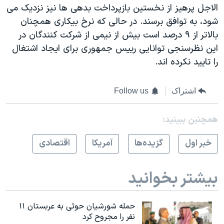
اسرائیل در جنگ
الاجل پرهیز از نخستین بازپرداخت بدهی ها نیز نزدیک می
شود، به توافق برسند. در حالی که نرخ بیکاری همچنان
نرگس محمدی برنده جایزه نوبل صلح
بالاتر از ۹ درصد است بیش از نیمی از شرکت کنندگان در
همایش محافظه‌کاران آمریکا «سی‌پک»
این نظرسنجی توانایی رییس جمهوری برای ایجاد اشتغال
صفحه‌های ویژه
را تایید نکرده اند.
سفر پرزیدنت ترامپ به چین
اشتراک
Follow us
همچنبن ببینید:
خبر اول
گزيده‌ها
آمريکا
اقتصادی
بیشتر بخوانید
حمله شورشیان حوثی به عربستان ۱۱
نفر را مجروح کرد