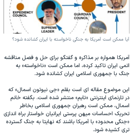
دنبال کنید
مستندها
فرهنگ و زندگی
حقوق شهروندی
انتخابات ریاست جمهوری آمریکا ۲۰۲۴
اقتصادی
حمله جمهوری اسلامی به اسرائیل
رمز مهسا
علم و فناوری
آيا ممکن است آمريکا به جنگی ناخواسته با ايران کشانده شود؟
زبانهای مختلف
اسرائیل در جنگ
ورزش زنان در ایران
آمريکا همواره بر مذاکره و گفتگو برای حل و فصل مناقشه
گالری عکس
اعتراضات زن، زندگی، آزادی
اتمی ايران تاکيد کرده، اما ممکن است «ناخواسته» به
آرشیو پخش زنده
مجموعه مستندهای دادخواهی
جنگ با جمهوری اسلامی ايران کشانده شود.
تریبونال مردمی آبان ۹۸
اين موضوع مقاله ای است بقلم «جی نيوتون اسمال» که
دادگاه حمید نوری
در تارنمای اينترنتی «تايم» منتشر شده است. بگفته خانم
چهل سال گروگان‌گیری
اسمال، ممکن است رهبران جمهوری اسلامی بخاطر
تحريک احساسات ميهن پرستی ايرانيان خواستار براه اندازی
قانون شفافیت دارائی کادر رهبری ایران
«جنگی محدود» با آمريکا باشند که نهايتا به جنگ گسترده
اعتراضات مردمی آبان ۹۸
تری کشيده شود.