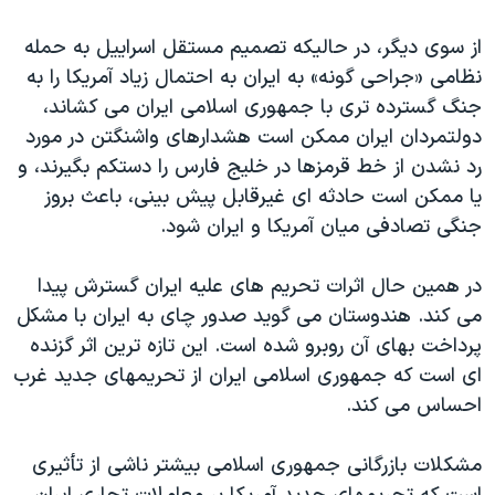
اسرائیل در جنگ
از سوی ديگر، در حاليکه تصميم مستقل اسراييل به حمله
نرگس محمدی برنده جایزه نوبل صلح
نظامی «جراحی گونه» به ايران به احتمال زياد آمريکا را به
همایش محافظه‌کاران آمریکا «سی‌پک»
جنگ گسترده تری با جمهوری اسلامی ايران می کشاند،
صفحه‌های ویژه
دولتمردان ايران ممکن است هشدارهای واشنگتن در مورد
رد نشدن از خط قرمزها در خليج فارس را دستکم بگيرند، و
سفر پرزیدنت ترامپ به چین
يا ممکن است حادثه ای غيرقابل پيش بينی، باعث بروز
جنگی تصادفی ميان آمريکا و ايران شود.
در همين حال اثرات تحريم های عليه ايران گسترش پيدا
می کند. هندوستان می گويد صدور چای به ايران با مشکل
پرداخت بهای آن روبرو شده است. اين تازه ترين اثر گزنده
ای است که جمهوری اسلامی ايران از تحريمهای جديد غرب
احساس می کند.
مشکلات بازرگانی جمهوری اسلامی بيشتر ناشی از تأثيری