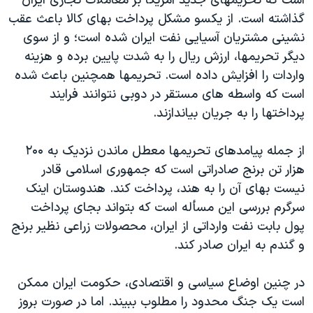
است که تحريمهای جديد آمريکا بر معاملات تجاری ايران
گذاشته است. از يکسو مشکل پرداخت بهای کالا باعث عقب
نشينی مشتريان آسيايی نفت ايران شده است؛ و از سوی
ديگر تحريمها، ارزش ريال را به شدت پايين برده و هزينه
واردات را افزايش داده است. تحريمها همچنين باعث شده
است که واسطه های مستقر در دوبی نتوانند فرايند
پرداختها را به جريان بياندازند.
از جمله پيامدهای تحريمها معطل ماندن نزديک به ۲۰۰
هزار تن برنج صادراتی است که جمهوری اسلامی قادر
نيست بهای آن را به هند، پرداخت کند. هندوستان اينک
سرگرم بررسی اين مسأله است که بتواند بجای پرداخت
پول بابت نفت وارداتی از ايران، محصولات زراعی نظير برنج
و گندم به ايران صادر کند.
در چنين اوضاع سياسی و اقتصادی، حکومت ایران ممکن
است یک جنگ محدود را مطلوب ببيند. اما در صورت بروز