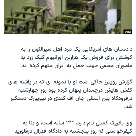
دنبال کنید
مستندها
فرهنگ و زندگی
حقوق شهروندی
انتخابات ریاست جمهوری آمریکا ۲۰۲۴
اقتصادی
حمله جمهوری اسلامی به اسرائیل
رمز مهسا
علم و فناوری
زبانهای مختلف
دادستان های آمریکایی یک مرد اهل سیرالئون را به
اسرائیل در جنگ
ورزش زنان در ایران
کوشش برای فروش یک هزارتن اورانیوم کیک زرد به
گالری عکس
اعتراضات زن، زندگی، آزادی
ماموران مخفی جهت حمل به ایران متهم کرده اند.
آرشیو پخش زنده
مجموعه مستندهای دادخواهی
گزارش رویترز حاکی است او با نمونه ای که در پاشنه های
تریبونال مردمی آبان ۹۸
کفش هایش درچمدان پنهان کرده بود روز چهارشنبه
دادگاه حمید نوری
درفرودگاه بین المللی جان اف کندی در نیویورک دستگیر
چهل سال گروگان‌گیری
شد.
قانون شفافیت دارائی کادر رهبری ایران
وی پاتریک کمپل نام دارد، ۳۳ ساله است، و بنا به
اعتراضات مردمی آبان ۹۸
کیفرخواستی که روز پنجشنبه به دادگاه فدرال درفلوریدا