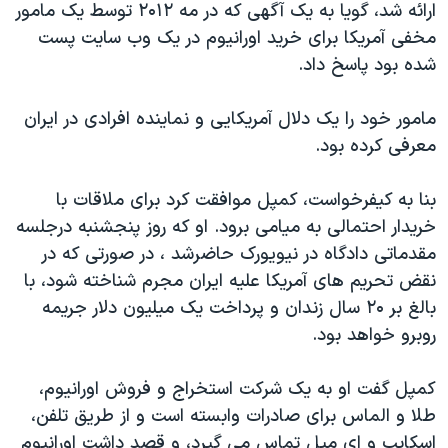
اسرائیل در جنگ
ارائه شد، گویا به یک آگهی که در مه ۲۰۱۲ توسط یک مامور
مخفی آمریکا برای خرید اورانیوم در یک وب سایت پست
نرگس محمدی برنده جایزه نوبل صلح
شده بود پاسخ داد.
همایش محافظه‌کاران آمریکا «سی‌پک»
صفحه‌های ویژه
مامور خود را یک دلال آمریکایی و نماینده افرادی در ایران
معرفی کرده بود.
سفر پرزیدنت ترامپ به چین
بنا به کیفرخواست، کمپل موافقت کرد برای ملاقات با
خریدار احتمالی به میامی برود. او که روز پنجشنبه درجلسه
مقدماتی دادگاه در نیویورک حاضرشد ، در صورتی که در
نقض تحریم های آمریکا علیه ایران مجرم شناخته شود، با
بالغ بر ۲۰ سال زندان و پرداخت یک میلیون دلار جریمه
روبرو خواهد بود.
کمپل گفت او به یک شرکت استخراج و فروش اورانیوم،
طلا و الماس برای صادرات وابسته است و از طریق تلفن،
اسکایپ و ای میل تماس می گیرد، و قصد داشت اورانیوم