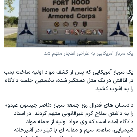
دنبال کنید
مستندها
فرهنگ و زندگی
حقوق شهروندی
انتخابات ریاست جمهوری آمریکا ۲۰۲۴
اقتصادی
حمله جمهوری اسلامی به اسرائیل
رمز مهسا
علم و فناوری
زبانهای مختلف
اسرائیل در جنگ
ورزش زنان در ایران
یک سرباز آمریکایی به طراحی انفجار متهم شد
گالری عکس
اعتراضات زن، زندگی، آزادی
یک سرباز آمریکایی که پس از کشف مواد اولیه ساخت بمب
آرشیو پخش زنده
مجموعه مستندهای دادخواهی
در اتاقش در یک متل دستگیر شده، نخستین جلسه دادگاه
تریبونال مردمی آبان ۹۸
را به آشوب کشید.
دادگاه حمید نوری
دادستان های فدرال روز جمعه سرباز «ناصر جیسون عبدو»
چهل سال گروگان‌گیری
را به داشتن سلاح گرم غیرقانونی متهم کردند. در اسناد
قانون شفافیت دارائی کادر رهبری ایران
دادگاه آمده است که وی مواد اولیه از جمله مواد
اعتراضات مردمی آبان ۹۸
شیمیایی، ساعت، سیم و مقاله ای با تیتر «در آشپزخانه