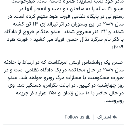
مادر خود بمب بسازید» همراه داشته است. کیفرخواست
اسرائیل در جنگ
عبدو ۲۱ ساله را به ساختن دو بمب و انفجار آنها در
نرگس محمدی برنده جایزه نوبل صلح
رستورانی در پایگاه نظامی فورت هود متهم کرده است. در
همایش محافظه‌کاران آمریکا «سی‌پک»
سال ۲۰۰۹ در این رستوران در اثر تیراندازی ۱۳ تن کشته
شدند و ۳۲ نفر مجروح شدند. عبدو هنگام خروج از دادگاه
صفحه‌های ویژه
با ذکر نام سرگرد نذال حسن فریاد می کشید « فورت هود
سفر پرزیدنت ترامپ به چین
۲۰۰۹»
حسن یک روانشناس ارتش آمریکاست که در ارتباط با حادثه
سال ۲۰۰۹ در حال محاکمه در یک دادگاه نظامی است و در
صورت محکومیت با مجازات مرگ روبرو خواهد شد. عبدو
روز چهارشنبه در کیلین، در ایالت تگزاس، دستگیر شد. وی
در حال حاضر با ۱۰ سال زندان و ۲۵۰ هزار دلار جریمه
روبروست.
اشتراک
Follow us