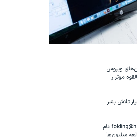
ین‌های ویروس
قوه موثر را
تیار تلاش بشر
folding@
نام
یماری «کووید-۱۹» از طریق مطالعه میلیون‌ها