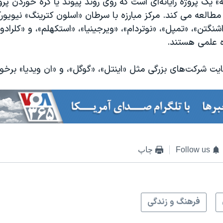
» یک پروژه رایانه‌ای است که روی روند پیوند یا گره خوردن پر
، مطالعه می کند. مرکز مبارزه با سرطان «اسلون کترینگ» نیویور
نگتن»، «تمپل»، «نوتردام»، «ویرجینیا»‌، «استکهلم»، و «کلرادو»
ه علمی هستند.
ایت شرکت‌های بزرگی مثل «اینتل»، «گوگل»، و «ان ویدیا» برخور
Follow us
چاپ
فرهنگ و زندگی