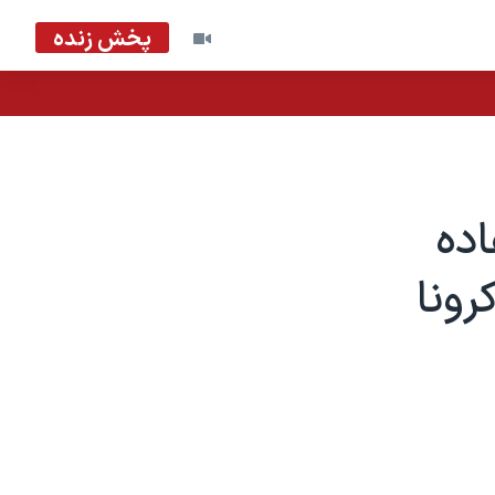
پخش زنده
اده
رونا