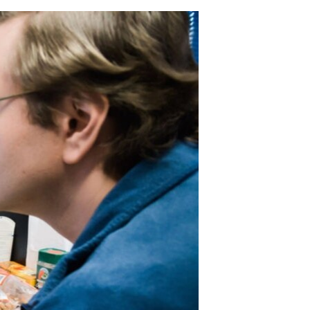
مستندها
فرهنگ و زندگی
حقوق شهروندی
انتخابات ریاست جمهوری آمریکا ۲۰۲۴
اقتصادی
حمله جمهوری اسلامی به اسرائیل
رمز مهسا
علم و فناوری
اسرائیل در جنگ
ورزش زنان در ایران
گالری عکس
اعتراضات زن، زندگی، آزادی
آرشیو پخش زنده
مجموعه مستندهای دادخواهی
تریبونال مردمی آبان ۹۸
دادگاه حمید نوری
چهل سال گروگان‌گیری
قانون شفافیت دارائی کادر رهبری ایران
اعتراضات مردمی آبان ۹۸
اسرائیل در جنگ