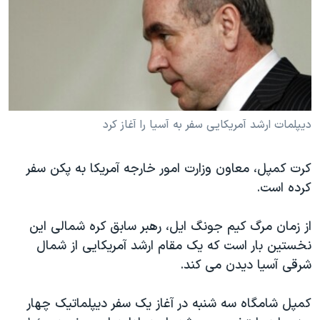
دنبال کنید
مستندها
فرهنگ و زندگی
حقوق شهروندی
انتخابات ریاست جمهوری آمریکا ۲۰۲۴
اقتصادی
حمله جمهوری اسلامی به اسرائیل
رمز مهسا
علم و فناوری
زبانهای مختلف
اسرائیل در جنگ
ورزش زنان در ایران
دیپلمات ارشد آمریکایی سفر به آسیا را آغاز کرد
گالری عکس
اعتراضات زن، زندگی، آزادی
کرت کمپل، معاون وزارت امور خارجه آمریکا به پکن سفر
آرشیو پخش زنده
مجموعه مستندهای دادخواهی
کرده است.
تریبونال مردمی آبان ۹۸
دادگاه حمید نوری
از زمان مرگ کیم جونگ ایل، رهبر سابق کره شمالی این
نخستین بار است که یک مقام ارشد آمریکایی از شمال
چهل سال گروگان‌گیری
شرقی آسیا دیدن می کند.
قانون شفافیت دارائی کادر رهبری ایران
اعتراضات مردمی آبان ۹۸
کمپل شامگاه سه شنبه در آغاز یک سفر دیپلماتیک چهار