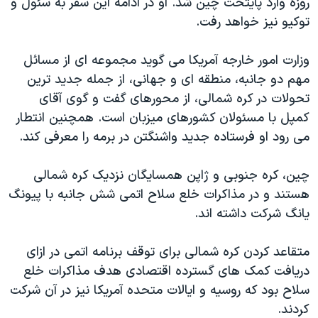
روزه وارد پایتخت چین شد. او در ادامه این سفر به سئول و
اسرائیل در جنگ
توکیو نیز خواهد رفت.
نرگس محمدی برنده جایزه نوبل صلح
همایش محافظه‌کاران آمریکا «سی‌پک»
وزارت امور خارجه آمریکا می گوید مجموعه ای از مسائل
مهم دو جانبه، منطقه ای و جهانی، از جمله جدید ترین
صفحه‌های ویژه
تحولات در کره شمالی، از محورهای گفت و گوی آقای
سفر پرزیدنت ترامپ به چین
کمپل با مسئولان کشورهای میزبان است. همچنین انتطار
می رود او فرستاده جدید واشنگتن در برمه را معرفی کند.
چین، کره جنوبی و ژاپن همسایگان نزدیک کره شمالی
هستند و در مذاکرات خلع سلاح اتمی شش جانبه با پیونگ
یانگ شرکت داشته اند.
متقاعد کردن کره شمالی برای توقف برنامه اتمی در ازای
دریافت کمک های گسترده اقتصادی هدف مذاکرات خلع
سلاح بود که روسیه و ایالات متحده آمریکا نیز در آن شرکت
کردند.