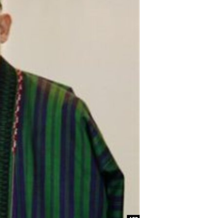
مستندها
فرهنگ و زندگی
حقوق شهروندی
انتخابات ریاست جمهوری آمریکا ۲۰۲۴
اقتصادی
حمله جمهوری اسلامی به اسرائیل
رمز مهسا
علم و فناوری
اسرائیل در جنگ
ورزش زنان در ایران
گالری عکس
اعتراضات زن، زندگی، آزادی
آرشیو پخش زنده
مجموعه مستندهای دادخواهی
تریبونال مردمی آبان ۹۸
دادگاه حمید نوری
چهل سال گروگان‌گیری
قانون شفافیت دارائی کادر رهبری ایران
اعتراضات مردمی آبان ۹۸
اسرائیل در جنگ