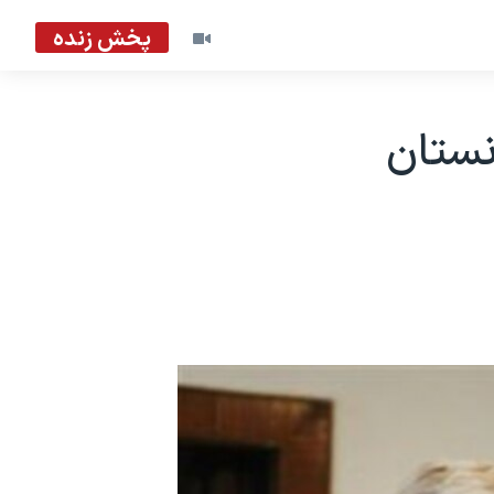
پخش زنده
نستان