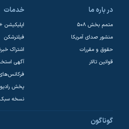
در باره ما
خدمات
متمم بخش ۵۰۸
اپلیکیشن +VOA
منشور صدای آمریکا
فیلترشکن
حقوق و مقررات
اشتراک خبرن
قوانین تالار
آگهی استخد
فرکانس‌های 
پخش رادیو
یادگیری زبان انگلیسی
نسخه سبک 
دنبال کنید
گوناگون