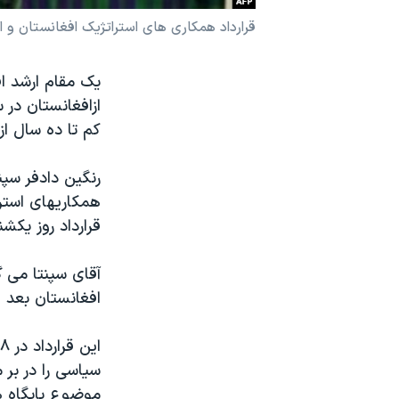
نرگس محمدی برنده جایزه نوبل صلح
قرارداد همکاری های استراتژیک افغانستان و 
همایش محافظه‌کاران آمریکا «سی‌پک»
یک مقام ارشد ا
صفحه‌های ویژه
سفر پرزیدنت ترامپ به چین
کم تا ده سال از
رنگین دادفر سپن
همکاریهای استرا
قرارداد روز یکشن
آقای سپنتا می گ
افغانستان بعد از خروج نی
سیاسی را در بر 
موضوع پایگاه ها