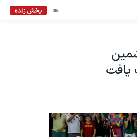
پخش زنده
شمین
 یافت