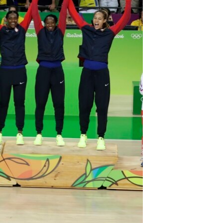
مستندها
فرهنگ و زندگی
حقوق شهروندی
انتخابات ریاست جمهوری آمریکا ۲۰۲۴
اقتصادی
حمله جمهوری اسلامی به اسرائیل
رمز مهسا
علم و فناوری
اسرائیل در جنگ
ورزش زنان در ایران
گالری عکس
اعتراضات زن، زندگی، آزادی
آرشیو پخش زنده
مجموعه مستندهای دادخواهی
تریبونال مردمی آبان ۹۸
دادگاه حمید نوری
چهل سال گروگان‌گیری
قانون شفافیت دارائی کادر رهبری ایران
اعتراضات مردمی آبان ۹۸
اسرائیل در جنگ