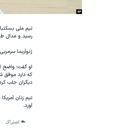
نرگس محمدی برنده جایزه نوبل صلح
همایش محافظه‌کاران آمریکا «سی‌پک»
صفحه‌های ویژه
رسید و مدال طلای
سفر پرزیدنت ترامپ به چین
ژنوآریما سرمربی
او گفت: واضح اس
که دارد موفق شد
دیگران جلب کرد
تیم زنان آمریکا
آورد.
اشتراک