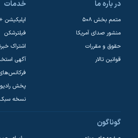
در باره ما
خدمات
متمم بخش ۵۰۸
اپلیکیشن +VOA
منشور صدای آمریکا
فیلترشکن
حقوق و مقررات
اشتراک خبرن
قوانین تالار
آگهی استخد
فرکانس‌های 
پخش رادیو
یادگیری زبان انگلیسی
نسخه سبک 
دنبال کنید
گوناگون